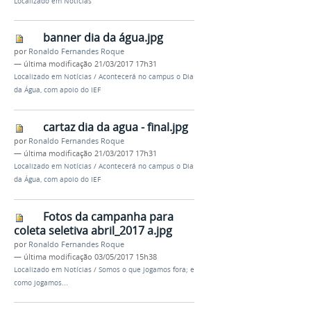
Localizado em
Notícias
banner dia da água.jpg
por
Ronaldo Fernandes Roque
—
última modificação
21/03/2017 17h31
Localizado em
Notícias
/
Acontecerá no campus o Dia
da Água, com apoio do IEF
cartaz dia da agua - final.jpg
por
Ronaldo Fernandes Roque
—
última modificação
21/03/2017 17h31
Localizado em
Notícias
/
Acontecerá no campus o Dia
da Água, com apoio do IEF
Fotos da campanha para
coleta seletiva abril_2017 a.jpg
por
Ronaldo Fernandes Roque
—
última modificação
03/05/2017 15h38
Localizado em
Notícias
/
Somos o que jogamos fora; e
como jogamos...