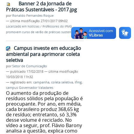
Banner 2 da Jornada de
Práticas Sustentáveis - 2017.jpg
por
Ronaldo Fernandes Roque
—
última modificação
27/01/2017 09h02
Localizado em
Notícias
/
Professores do IFMG
promovem curso de verão de práticas sustentáveis
Campus investe em educação
ambiental para aprimorar coleta
seletiva
por
Setor de Comunicação
—
publicado
17/02/2018
—
última modificação
10/03/2018 11h32
— registrado em:
campanha
,
coleta seletiva
,
ifmg
,
campus Governador Valadares
O aumento da produção de
resíduos sólidos pela população é
preocupante. Por ano, em média,
cada brasileiro produz 368,65 kg
de resíduo; entretanto, só 3,3%
desse volume é reciclado. No
vídeo a seguir, prof. Flávio Barony
analisa a questão, explica como