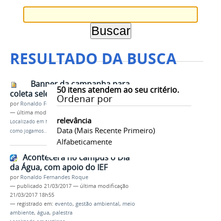
RESULTADO DA BUSCA
Banner da campanha para
50
itens atendem ao seu critério.
coleta seletiva abril_2017.jpg
Ordenar por
por
Ronaldo Fernandes Roque
—
última modificação
03/05/2017 15h56
relevância
Localizado em
Notícias
/
Somos o que jogamos fora; e
Data (mais Recente Primeiro)
como jogamos...
Alfabeticamente
Acontecerá no campus o Dia
da Água, com apoio do IEF
por
Ronaldo Fernandes Roque
—
publicado
21/03/2017
—
última modificação
21/03/2017 18h55
— registrado em:
evento
,
gestão ambiental
,
meio
ambiente
,
água
,
palestra