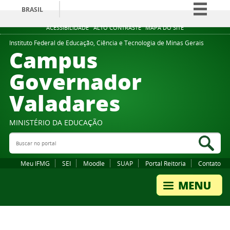
BRASIL
Simplifique!
ACESSIBILIDADE
ALTO CONTRASTE
MAPA DO SITE
Comunica BR
Instituto Federal de Educação, Ciência e Tecnologia de Minas Gerais
Campus
Participe
Governador
Acesso à informação
Valadares
Legislação
Canais
MINISTÉRIO DA EDUCAÇÃO
Buscar no portal
Bus
Meu IFMG
SEI
Moodle
SUAP
Portal Reitoria
Contato