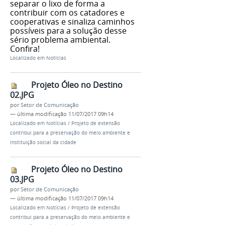
separar o lixo de forma a
contribuir com os catadores e
cooperativas e sinaliza caminhos
possíveis para a solução desse
sério problema ambiental.
Confira!
Localizado em
Notícias
Projeto Óleo no Destino
02.JPG
por
Setor de Comunicação
—
última modificação
11/07/2017 09h14
Localizado em
Notícias
/
Projeto de extensão
contribui para a preservação do meio ambiente e
instituição social da cidade
Projeto Óleo no Destino
03.JPG
por
Setor de Comunicação
—
última modificação
11/07/2017 09h14
Localizado em
Notícias
/
Projeto de extensão
contribui para a preservação do meio ambiente e