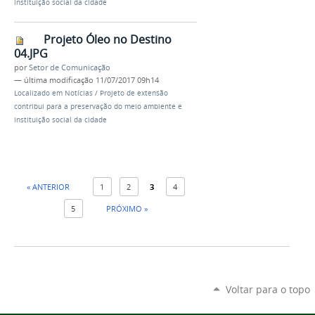
instituição social da cidade
Projeto Óleo no Destino
04.JPG
por
Setor de Comunicação
—
última modificação
11/07/2017 09h14
Localizado em
Notícias
/
Projeto de extensão
contribui para a preservação do meio ambiente e
instituição social da cidade
« ANTERIOR
1
2
3
4
5
PRÓXIMO »
Voltar para o topo