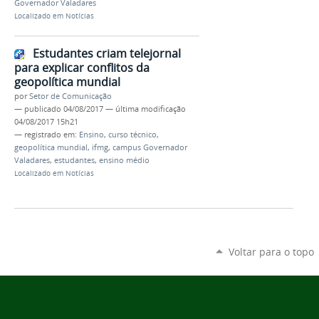
Governador Valadares
Localizado em
Notícias
Estudantes criam telejornal
para explicar conflitos da
geopolítica mundial
por
Setor de Comunicação
—
publicado
04/08/2017
—
última modificação
04/08/2017 15h21
— registrado em:
Ensino
,
curso técnico
,
geopolítica mundial
,
ifmg
,
campus Governador
Valadares
,
estudantes
,
ensino médio
Localizado em
Notícias
Voltar para o topo