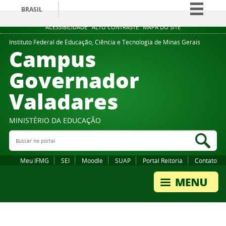
BRASIL
Simplifique!
ACESSIBILIDADE
ALTO CONTRASTE
MAPA DO SITE
Comunica BR
Instituto Federal de Educação, Ciência e Tecnologia de Minas Gerais
Campus
Participe
Governador
Acesso à informação
Valadares
Legislação
Canais
MINISTÉRIO DA EDUCAÇÃO
Buscar no portal
Bus
Meu IFMG
SEI
Moodle
SUAP
Portal Reitoria
Contato