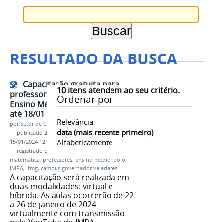
RESULTADO DA BUSCA
Capacitação gratuita para
10
itens atendem ao seu critério.
professores de Matemática do
Ordenar por
Ensino Médio recebe inscrições
até 18/01
Relevância
por
Setor de Comunicação
data (mais recente primeiro)
—
publicado
21/12/2023
—
última modificação
Alfabeticamente
15/01/2024 12h12
— registrado em:
curso de aperfeiçoamento
,
matemática
,
professores
,
ensino médio
,
polo
,
IMPA
,
ifmg
,
campus governador valadares
A capacitação será realizada em
duas modalidades: virtual e
híbrida. As aulas ocorrerão de 22
a 26 de janeiro de 2024
virtualmente com transmissão
pelo YouTube do IMPA