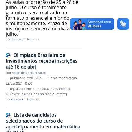
As aulas ocorrerão de 25 a 28 de
julho. O curso é totalmente
gratuito e será realizado no
formato presencial e híbrido,
simultaneamente. Prazo de
inscrição se encerra no dia 20 de
julho.
Localizado em
Notícias
Olimpíada Brasileira de
Investimentos recebe inscrições
até 16 de abril
por
Setor de Comunicação
—
publicado
29/03/2021
—
última modificação
29/03/2021 10h36
— registrado em:
olimpíada
,
investimento
,
OBInvest
,
alunos
,
ensino médio
,
cefet/rj
Localizado em
Notícias
Lista de candidatos
selecionados do curso de
aperfeiçoamento em matemática