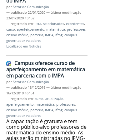
do IMPA
por
Setor de Comunicação
—
publicado
22/01/2020
—
última modificação
23/01/2020 13h52
— registrado em:
lista
,
selecionados
,
excedentes
,
curso
,
aperfeiçoamento
,
matemática
,
professores
,
ensino médio
,
parceria
,
IMPA
,
ifmg
,
campus
governador valadares
Localizado em
Notícias
Campus oferece curso de
aperfeiçoamento em matemática
em parceria com o IMPA
por
Setor de Comunicação
—
publicado
13/12/2019
—
última modificação
16/12/2019 16h51
— registrado em:
curso
,
atualização
,
aperfeiçoamento
,
matemática
,
professores
,
ensino médio
,
parceria
,
IMPA
,
ifmg
,
campus
governador valadares
A capacitação é gratuita e tem
como público-alvo professores de
matemática do ensino médio. As
aulas serão ministradas no IFMG-