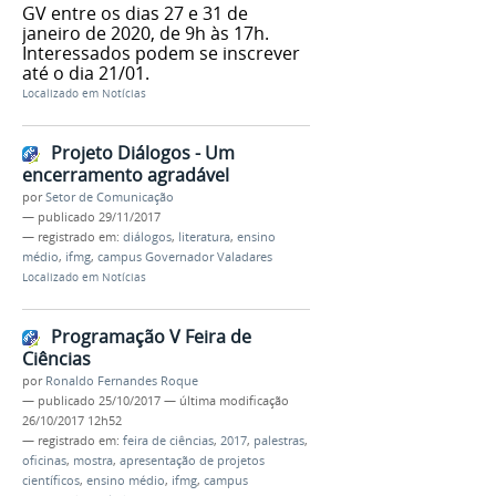
GV entre os dias 27 e 31 de
janeiro de 2020, de 9h às 17h.
Interessados podem se inscrever
até o dia 21/01.
Localizado em
Notícias
Projeto Diálogos - Um
encerramento agradável
por
Setor de Comunicação
—
publicado
29/11/2017
— registrado em:
diálogos
,
literatura
,
ensino
médio
,
ifmg
,
campus Governador Valadares
Localizado em
Notícias
Programação V Feira de
Ciências
por
Ronaldo Fernandes Roque
—
publicado
25/10/2017
—
última modificação
26/10/2017 12h52
— registrado em:
feira de ciências
,
2017
,
palestras
,
oficinas
,
mostra
,
apresentação de projetos
científicos
,
ensino médio
,
ifmg
,
campus