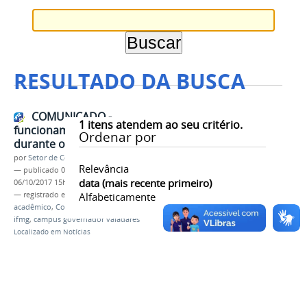
RESULTADO DA BUSCA
COMUNICADO -
1
itens atendem ao seu critério.
funcionamento do Campus
Ordenar por
durante o Recesso
por
Setor de Comunicação
Relevância
—
publicado
06/10/2017
—
última modificação
data (mais recente primeiro)
06/10/2017 15h27
— registrado em:
recesso escolar
Alfabeticamente
,
calendário
acadêmico
,
Conselho Acadêmico
,
outubro
,
2017
,
ifmg
,
campus governador valadares
Localizado em
Notícias