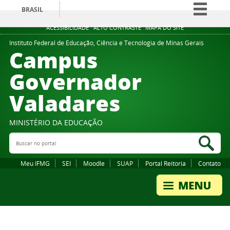
BRASIL
Simplifique!
ACESSIBILIDADE
ALTO CONTRASTE
MAPA DO SITE
Comunica BR
Instituto Federal de Educação, Ciência e Tecnologia de Minas Gerais
Campus
Participe
Governador
Acesso à informação
Valadares
Legislação
Canais
MINISTÉRIO DA EDUCAÇÃO
Buscar no portal
Bus
Meu IFMG
SEI
Moodle
SUAP
Portal Reitoria
Contato