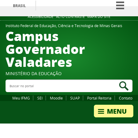
BRASIL
Simplifique!
ACESSIBILIDADE
ALTO CONTRASTE
MAPA DO SITE
Comunica BR
Instituto Federal de Educação, Ciência e Tecnologia de Minas Gerais
Campus
Participe
Governador
Acesso à informação
Valadares
Legislação
Canais
MINISTÉRIO DA EDUCAÇÃO
Buscar no portal
Bus
Meu IFMG
SEI
Moodle
SUAP
Portal Reitoria
Contato