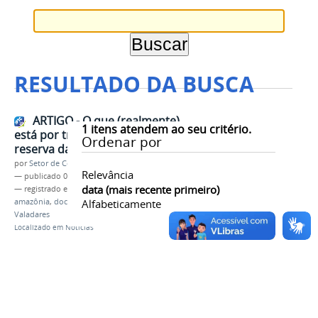
RESULTADO DA BUSCA
ARTIGO - O que (realmente)
1
itens atendem ao seu critério.
está por trás da extinção da
Ordenar por
reserva da Amazônia
por
Setor de Comunicação
Relevância
—
publicado
01/09/2017
data (mais recente primeiro)
— registrado em:
artigo
,
análise
,
reserva
,
amazônia
,
docente
Alfabeticamente
,
ifmg
,
campus Governador
Valadares
Localizado em
Notícias