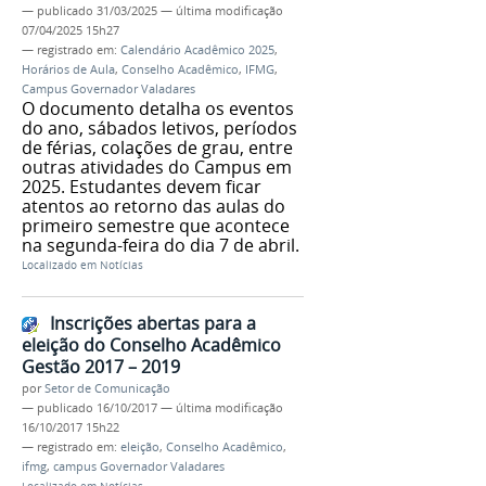
—
publicado
31/03/2025
—
última modificação
07/04/2025 15h27
— registrado em:
Calendário Acadêmico 2025
,
Horários de Aula
,
Conselho Acadêmico
,
IFMG
,
Campus Governador Valadares
O documento detalha os eventos
do ano, sábados letivos, períodos
de férias, colações de grau, entre
outras atividades do Campus em
2025. Estudantes devem ficar
atentos ao retorno das aulas do
primeiro semestre que acontece
na segunda-feira do dia 7 de abril.
Localizado em
Notícias
Inscrições abertas para a
eleição do Conselho Acadêmico
Gestão 2017 – 2019
por
Setor de Comunicação
—
publicado
16/10/2017
—
última modificação
16/10/2017 15h22
— registrado em:
eleição
,
Conselho Acadêmico
,
ifmg
,
campus Governador Valadares