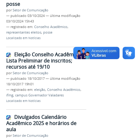
posse
por
Setor de Comunicação
—
publicado
03/10/2024
—
última modificação
03/10/2024 15h43
— registrado em:
Conselho Acadêmico
,
representantes eleitos
,
posse
Localizado em
Notícias
Eleição Conselho Acadêmico -
Lista Preliminar de inscritos;
recursos até 19/10
por
Setor de Comunicação
—
publicado
18/10/2017
—
última modificação
18/10/2017 19h01
— registrado em:
eleição
,
Conselho Acadêmico
,
ifmg
,
campus Governador Valadares
Localizado em
Notícias
Divulgados Calendário
Acadêmico 2025 e horários de
aula
por
Setor de Comunicação