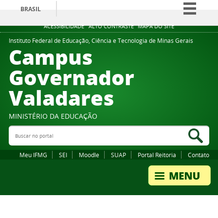
BRASIL
Simplifique!
ACESSIBILIDADE
ALTO CONTRASTE
MAPA DO SITE
Comunica BR
Instituto Federal de Educação, Ciência e Tecnologia de Minas Gerais
Campus
Participe
Governador
Acesso à informação
Valadares
Legislação
Canais
MINISTÉRIO DA EDUCAÇÃO
Buscar no portal
Bus
Meu IFMG
SEI
Moodle
SUAP
Portal Reitoria
Contato