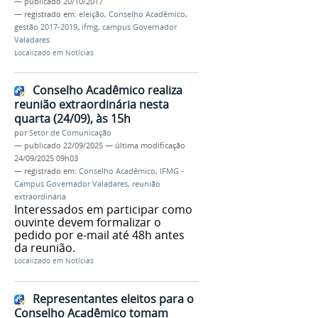
—
publicado
20/10/2017
— registrado em:
eleição
,
Conselho Acadêmico
,
gestão 2017-2019
,
ifmg
,
campus Governador
Valadares
Localizado em
Notícias
Conselho Acadêmico realiza
reunião extraordinária nesta
quarta (24/09), às 15h
por
Setor de Comunicação
—
publicado
22/09/2025
—
última modificação
24/09/2025 09h03
— registrado em:
Conselho Acadêmico
,
IFMG -
Campus Governador Valadares
,
reunião
extraordinária
Interessados em participar como
ouvinte devem formalizar o
pedido por e-mail até 48h antes
da reunião.
Localizado em
Notícias
Representantes eleitos para o
Conselho Acadêmico tomam