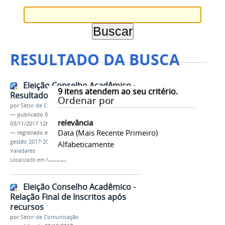
RESULTADO DA BUSCA
Eleição Conselho Acadêmico -
9
itens atendem ao seu critério.
Resultado Final após recursos
Ordenar por
por
Setor de Comunicação
—
publicado
01/11/2017
—
última modificação
relevância
03/11/2017 12h09
Data (mais Recente Primeiro)
— registrado em:
eleição
,
Conselho Acadêmico
,
gestão 2017-2019
,
ifmg
,
campus Governador
Alfabeticamente
Valadares
Localizado em
Notícias
Eleição Conselho Acadêmico -
Relação Final de Inscritos após
recursos
por
Setor de Comunicação