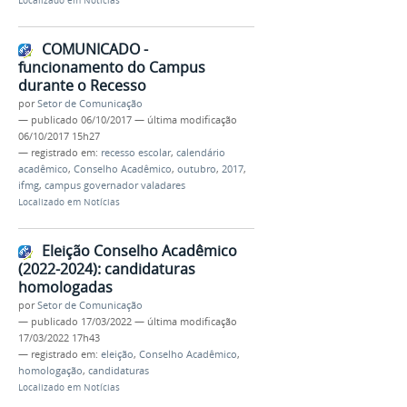
Localizado em
Notícias
COMUNICADO -
funcionamento do Campus
durante o Recesso
por
Setor de Comunicação
—
publicado
06/10/2017
—
última modificação
06/10/2017 15h27
— registrado em:
recesso escolar
,
calendário
acadêmico
,
Conselho Acadêmico
,
outubro
,
2017
,
ifmg
,
campus governador valadares
Localizado em
Notícias
Eleição Conselho Acadêmico
(2022-2024): candidaturas
homologadas
por
Setor de Comunicação
—
publicado
17/03/2022
—
última modificação
17/03/2022 17h43
— registrado em:
eleição
,
Conselho Acadêmico
,
homologação
,
candidaturas
Localizado em
Notícias