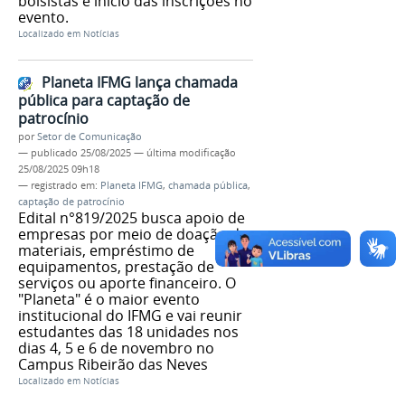
bolsistas e início das inscrições no
evento.
Localizado em
Notícias
Planeta IFMG lança chamada
pública para captação de
patrocínio
por
Setor de Comunicação
—
publicado
25/08/2025
—
última modificação
25/08/2025 09h18
— registrado em:
Planeta IFMG
,
chamada pública
,
captação de patrocínio
Edital n°819/2025 busca apoio de
empresas por meio de doação de
materiais, empréstimo de
equipamentos, prestação de
serviços ou aporte financeiro. O
"Planeta" é o maior evento
institucional do IFMG e vai reunir
estudantes das 18 unidades nos
dias 4, 5 e 6 de novembro no
Campus Ribeirão das Neves
Localizado em
Notícias