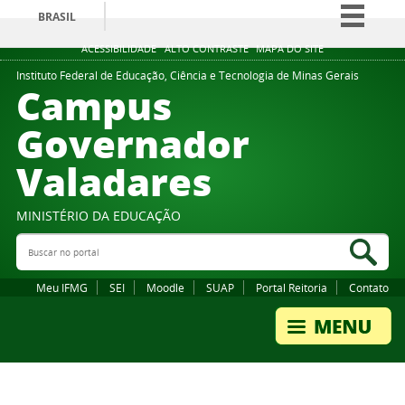
BRASIL
Simplifique!
ACESSIBILIDADE
ALTO CONTRASTE
MAPA DO SITE
Comunica BR
Instituto Federal de Educação, Ciência e Tecnologia de Minas Gerais
Campus
Participe
Governador
Acesso à informação
Valadares
Legislação
Canais
MINISTÉRIO DA EDUCAÇÃO
Buscar no portal
Bus
Meu IFMG
SEI
Moodle
SUAP
Portal Reitoria
Contato