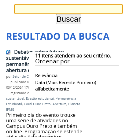
RESULTADO DA BUSCA
Debates sobre futuro
11
itens atendem ao seu critério.
sustentável, evasão e
Ordenar por
permanência estudantil marcam
abertura oficial do Planeta IFMG
Relevância
por
Setor de Comunicação
Data (mais Recente Primeiro)
—
publicado
03/12/2024
—
última modificação
03/12/2024 17h11
alfabeticamente
— registrado em:
Planeta IFMG
,
Futuro
sustentável
,
Evasão estudantil
,
Permanência
Estudantil
,
Coral Ouro Preto
,
Abertura
,
Planeta
IFMG
Primeiro dia do evento trouxe
uma série de atividades no
Campus Ouro Preto e também
on-line. Programação se estende
até o dia 4 de dezembro