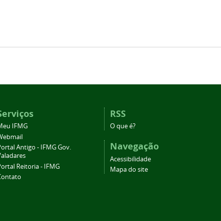
Serviços
RSS
Meu IFMG
O que é?
Webmail
Navegação
ortal Antigo - IFMG Gov.
Valadares
Acessibilidade
ortal Reitoria - IFMG
Mapa do site
Contato