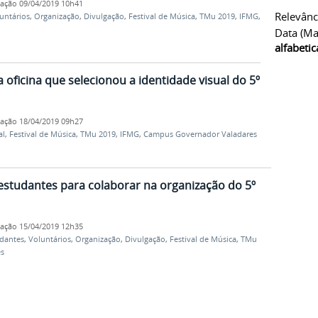
cação
09/04/2019 10h41
Relevânc
untários
,
Organização
,
Divulgação
,
Festival de Música
,
TMu 2019
,
IFMG
,
Data (ma
alfabeti
oficina que selecionou a identidade visual do 5º
cação
18/04/2019 09h27
al
,
Festival de Música
,
TMu 2019
,
IFMG
,
Campus Governador Valadares
estudantes para colaborar na organização do 5º
cação
15/04/2019 12h35
dantes
,
Voluntários
,
Organização
,
Divulgação
,
Festival de Música
,
TMu
s