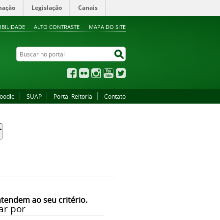
mação
Legislação
Canais
IBILIDADE
ALTO CONTRASTE
MAPA DO SITE
Buscar no portal
Buscar no portal
Facebook
Flickr
Instagram
YouTube
Twitter
oodle
SUAP
Portal Reitoria
Contato
atendem ao seu critério.
ar por