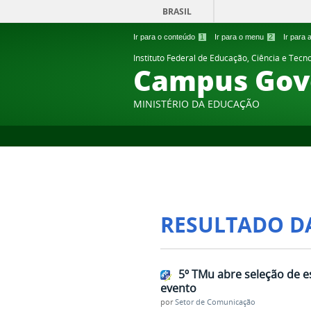
BRASIL
Ir para o conteúdo
1
Ir para o menu
2
Ir para
Instituto Federal de Educação, Ciência e Tecn
Campus Gov
MINISTÉRIO DA EDUCAÇÃO
RESULTADO D
5º TMu abre seleção de e
evento
por
Setor de Comunicação