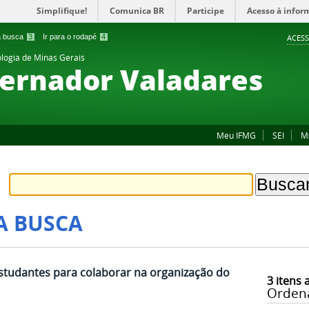
Simplifique!
Comunica BR
Participe
Acesso à infor
 a busca
3
Ir para o rodapé
4
ACESS
ologia de Minas Gerais
ernador Valadares
Meu IFMG
SEI
M
A BUSCA
studantes para colaborar na organização do
3
itens 
Orden