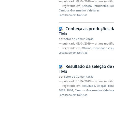
—
publicado
09/04/2019
—
última modifi
— registrado em:
Seleção
,
Estudantes
,
Vol
Campus Governador Valadares
Localizado em
Notícias
Conheça as produções da 
TMu
por
Setor de Comunicação
—
publicado
08/04/2019
—
última modifi
— registrado em:
Oficina
,
Identidade Visu
Localizado em
Notícias
Resultado da seleção de 
TMu
por
Setor de Comunicação
—
publicado
15/04/2019
—
última modifi
— registrado em:
Resultado
,
Seleção
,
Estu
2019
,
IFMG
,
Campus Governador Valadare
Localizado em
Notícias