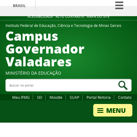
BRASIL
Simplifique!
ACESSIBILIDADE
ALTO CONTRASTE
MAPA DO SITE
Comunica BR
Instituto Federal de Educação, Ciência e Tecnologia de Minas Gerais
Campus
Participe
Governador
Acesso à informação
Valadares
Legislação
Canais
MINISTÉRIO DA EDUCAÇÃO
Buscar no portal
Bus
Meu IFMG
SEI
Moodle
SUAP
Portal Reitoria
Contato