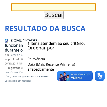
RESULTADO DA BUSCA
COMUNICADO -
1
itens atendem ao seu critério.
funcionamento do Campus
Ordenar por
durante o Recesso
por
Setor de Comunicação
Relevância
—
publicado
06/10/2017
—
última modificação
06/10/2017 15h27
Data (mais Recente Primeiro)
— registrado em:
recesso escolar
,
calendário
alfabeticamente
acadêmico
,
Conselho Acadêmico
,
outubro
,
2017
,
ifmg
,
campus governador valadares
Localizado em
Notícias