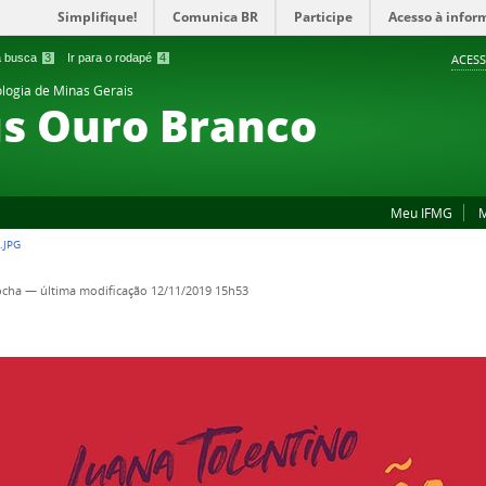
Simplifique!
Comunica BR
Participe
Acesso à infor
 a busca
3
Ir para o rodapé
4
ACESS
ologia de Minas Gerais
s Ouro Branco
Meu IFMG
M
.JPG
ocha
—
última modificação
12/11/2019 15h53