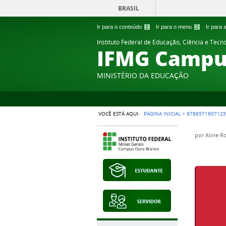
BRASIL
Ir para o conteúdo
1
Ir para o menu
2
Ir para
Instituto Federal de Educação, Ciência e Tecn
IFMG Campu
MINISTÉRIO DA EDUCAÇÃO
VOCÊ ESTÁ AQUI:
PÁGINA INICIAL
>
9788571607125
por
Aline R