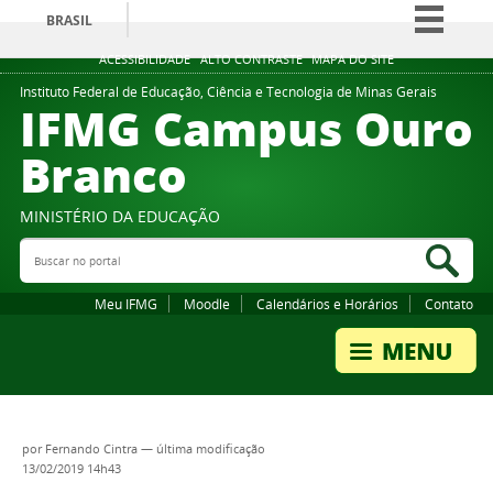
BRASIL
Simplifique!
ACESSIBILIDADE
ALTO CONTRASTE
MAPA DO SITE
Comunica BR
Instituto Federal de Educação, Ciência e Tecnologia de Minas Gerais
IFMG Campus Ouro
Participe
Branco
Acesso à informação
Legislação
MINISTÉRIO DA EDUCAÇÃO
Canais
Buscar no portal
Bus
Meu IFMG
Moodle
Calendários e Horários
Contato
por
Fernando Cintra
—
última modificação
13/02/2019 14h43