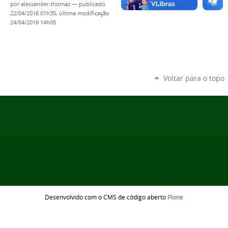
por
alessander.thomaz
—
publicado
22/04/2016 01h35,
última modificação
24/04/2016 14h05
Voltar para o topo
Desenvolvido com o CMS de código aberto
Plone