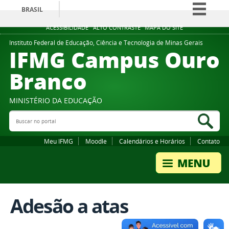
BRASIL
Simplifique!
ACESSIBILIDADE
ALTO CONTRASTE
MAPA DO SITE
Comunica BR
Instituto Federal de Educação, Ciência e Tecnologia de Minas Gerais
IFMG Campus Ouro
Participe
Branco
Acesso à informação
Legislação
MINISTÉRIO DA EDUCAÇÃO
Canais
Buscar no portal
Bus
Meu IFMG
Moodle
Calendários e Horários
Contato
Adesão a atas