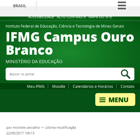
BRASIL
Simplifique!
ACESSIBILIDADE
ALTO CONTRASTE
MAPA DO SITE
Comunica BR
Instituto Federal de Educação, Ciência e Tecnologia de Minas Gerais
IFMG Campus Ouro
Participe
Branco
Acesso à informação
Legislação
MINISTÉRIO DA EDUCAÇÃO
Canais
Buscar no portal
Bus
Meu IFMG
Moodle
Calendários e Horários
Contato
por
michele.carvalho
—
última modificação
22/05/2017 10h13