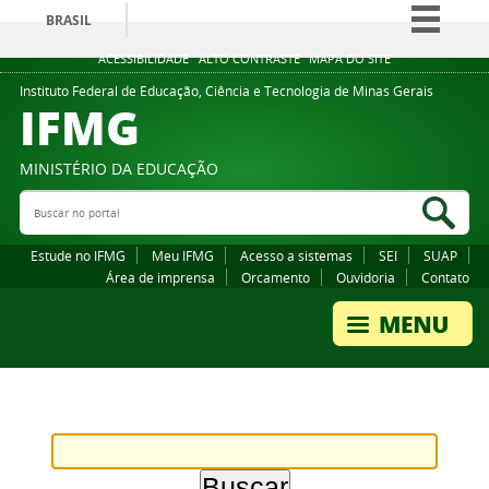
BRASIL
Simplifique!
ACESSIBILIDADE
ALTO CONTRASTE
MAPA DO SITE
Comunica BR
Instituto Federal de Educação, Ciência e Tecnologia de Minas Gerais
IFMG
Participe
Acesso à informação
MINISTÉRIO DA EDUCAÇÃO
Legislação
Buscar no portal
Bus
Canais
Estude no IFMG
Meu IFMG
Acesso a sistemas
SEI
SUAP
Área de imprensa
Orcamento
Ouvidoria
Contato