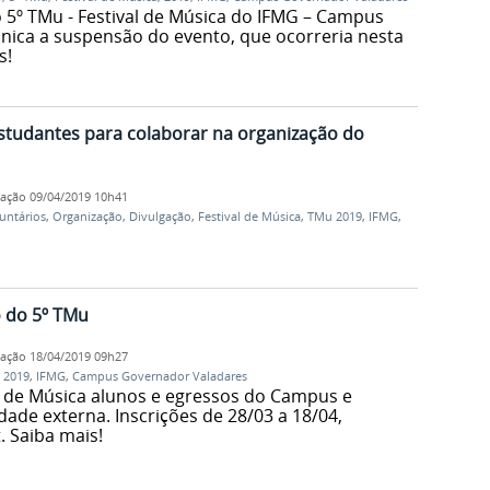
5º TMu - Festival de Música do IFMG – Campus
ica a suspensão do evento, que ocorreria nesta
s!
studantes para colaborar na organização do
cação
09/04/2019 10h41
untários
,
Organização
,
Divulgação
,
Festival de Música
,
TMu 2019
,
IFMG
,
 do 5º TMu
cação
18/04/2019 09h27
,
2019
,
IFMG
,
Campus Governador Valadares
l de Música alunos e egressos do Campus e
e externa. Inscrições de 28/03 a 18/04,
. Saiba mais!