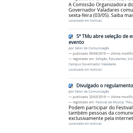
A Comissão Organizadora do 
Governador Valadares comun
sexta-feira (03/05). Saiba mai
Localizado em
Notícias
5º TMu abre seleção de e
evento
por
Setor de Comunicação
—
publicado
09/04/2019
—
última modifi
— registrado em:
Seleção
,
Estudantes
,
Vol
Campus Governador Valadares
Localizado em
Notícias
Divulgado o regulamento
por
Setor de Comunicação
—
publicado
20/03/2019
—
última modifi
— registrado em:
Festival de Música
,
TMu
Podem participar do Festiva
também pessoas da comunidad
exclusivamente pela internet
Localizado em
Notícias