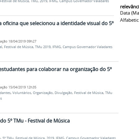
Festival de Música
,
TMu
,
2019
,
IFMG
,
Campus Governador Valadares
relevânc
Data (ma
Alfabeti
oficina que selecionou a identidade visual do 5º
cação
18/04/2019 09h27
al
,
Festival de Música
,
TMu 2019
,
IFMG
,
Campus Governador Valadares
estudantes para colaborar na organização do 5º
cação
15/04/2019 12h35
dantes
,
Voluntários
,
Organização
,
Divulgação
,
Festival de Música
,
TMu
s
o 5º TMu - Festival de Música
o
,
5º TMu
,
Festival de Música
,
2019
,
IFMG
,
Campus Governador Valadares