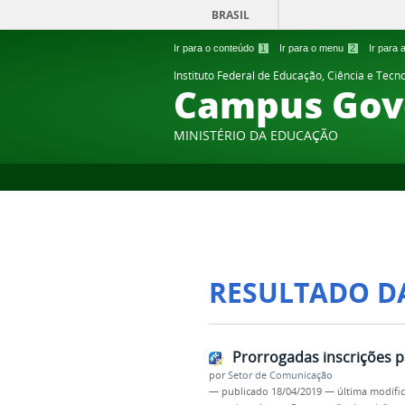
BRASIL
Ir para o conteúdo
1
Ir para o menu
2
Ir para
Instituto Federal de Educação, Ciência e Tecn
Campus Gov
MINISTÉRIO DA EDUCAÇÃO
RESULTADO D
Prorrogadas inscrições p
por
Setor de Comunicação
—
publicado
18/04/2019
—
última modifi