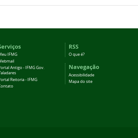
Serviços
RSS
Meu IFMG
O que é?
Webmail
Navegação
ortal Antigo - IFMG Gov.
Valadares
Acessibilidade
ortal Reitoria - IFMG
Mapa do site
Contato