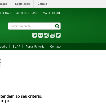
mação
Legislação
Canais
IBILIDADE
ALTO CONTRASTE
MAPA DO SITE
Buscar no portal
Buscar no portal
Facebook
Flickr
Instagram
YouTube
Twitter
oodle
SUAP
Portal Reitoria
Contato
atendem ao seu critério.
ar por