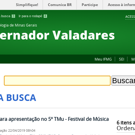
Simplifique!
Comunica BR
Participe
Acesso à infor
 a busca
3
Ir para o rodapé
4
ACESS
ologia de Minas Gerais
ernador Valadares
Meu IFMG
SEI
M
A BUSCA
ara apresentação no 5º TMu - Festival de Música
6
itens 
Orden
cação
22/04/2019 08h04