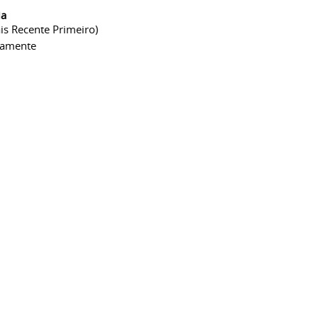
ia
is Recente Primeiro)
camente