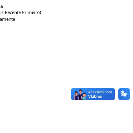
ia
is Recente Primeiro)
camente