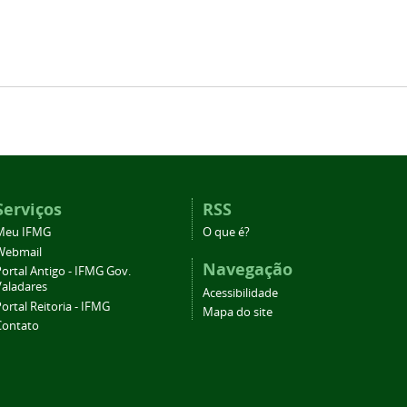
Serviços
RSS
Meu IFMG
O que é?
Webmail
Navegação
ortal Antigo - IFMG Gov.
Valadares
Acessibilidade
ortal Reitoria - IFMG
Mapa do site
Contato