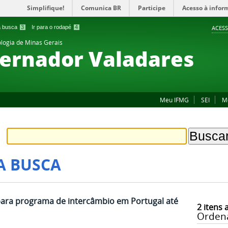
Simplifique!
Comunica BR
Participe
Acesso à infor
 a busca
3
Ir para o rodapé
4
ACESS
ologia de Minas Gerais
ernador Valadares
Meu IFMG
SEI
M
A BUSCA
 para programa de intercâmbio em Portugal até
2
itens 
Orden