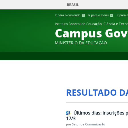
BRASIL
Ir para o conteúdo
1
Ir para o menu
2
Ir para
Instituto Federal de Educação, Ciência e Tecn
Campus Gov
MINISTÉRIO DA EDUCAÇÃO
RESULTADO D
Últimos dias: inscrições
17/3
por
Setor de Comunicação