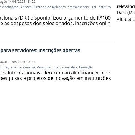
cação
14/03/2024 15h22
relevânc
cionalização
,
Arinter
,
Diretoria de Relações Internacionais
,
DRI
,
Instituto
Data (ma
acionais (DRI) disponibilizou orçamento de R$100
Alfabeti
e as despesas dos selecionados. Inscrições online
para servidores: inscrições abertas
cação
11/03/2026 10h47
cional
,
Internacionaliza
,
Pesquisa
,
Internacionaliza
,
Inovação
ões Internacionais oferecem auxílio financeiro de
 pesquisas e projetos de inovação em instituições