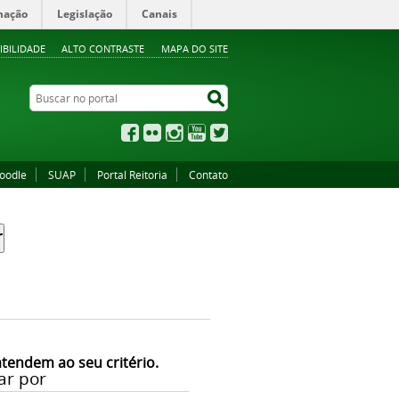
mação
Legislação
Canais
IBILIDADE
ALTO CONTRASTE
MAPA DO SITE
Buscar no portal
Buscar no portal
Facebook
Flickr
Instagram
YouTube
Twitter
oodle
SUAP
Portal Reitoria
Contato
atendem ao seu critério.
ar por