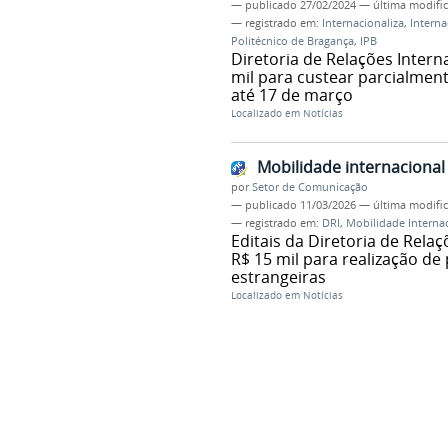
—
publicado
27/02/2024
—
última modifi
— registrado em:
Internacionaliza
,
Interna
Politécnico de Bragança
,
IPB
Diretoria de Relações Intern
mil para custear parcialment
até 17 de março
Localizado em
Notícias
Mobilidade internacional 
por
Setor de Comunicação
—
publicado
11/03/2026
—
última modifi
— registrado em:
DRI
,
Mobilidade Interna
Editais da Diretoria de Relaç
R$ 15 mil para realização de
estrangeiras
Localizado em
Notícias