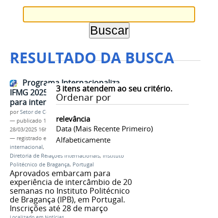
RESULTADO DA BUSCA
Programa Internacionaliza
3
itens atendem ao seu critério.
IFMG 2025 seleciona estudantes
Ordenar por
para intercâmbio
por
Setor de Comunicação
relevância
—
publicado
11/03/2025
—
última modificação
Data (mais Recente Primeiro)
28/03/2025 16h43
— registrado em:
mobilidade acadêmica
Alfabeticamente
internacional
,
Internacionaliza IFMG
,
IPB
,
DRI
,
Diretoria de Relações Internacionais
,
Instituto
Politécnico de Bragança
,
Portugal
Aprovados embarcam para
experiência de intercâmbio de 20
semanas no Instituto Politécnico
de Bragança (IPB), em Portugal.
Inscrições até 28 de março
Localizado em
Notícias