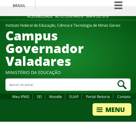
BRASIL
Simplifique!
ACESSIBILIDADE
ALTO CONTRASTE
MAPA DO SITE
Comunica BR
Instituto Federal de Educação, Ciência e Tecnologia de Minas Gerais
Campus
Participe
Governador
Acesso à informação
Valadares
Legislação
Canais
MINISTÉRIO DA EDUCAÇÃO
Buscar no portal
Bus
Meu IFMG
SEI
Moodle
SUAP
Portal Reitoria
Contato