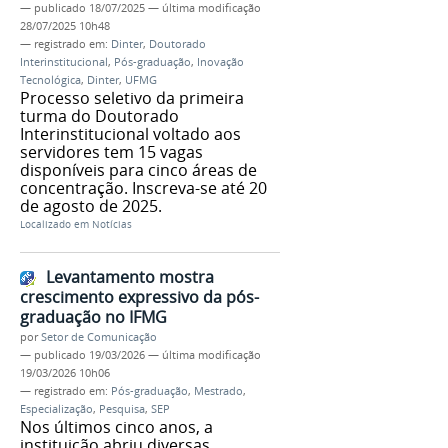
—
publicado
18/07/2025
—
última modificação
28/07/2025 10h48
— registrado em:
Dinter
,
Doutorado
Interinstitucional
,
Pós-graduação
,
Inovação
Tecnológica
,
Dinter
,
UFMG
Processo seletivo da primeira
turma do Doutorado
Interinstitucional voltado aos
servidores tem 15 vagas
disponíveis para cinco áreas de
concentração. Inscreva-se até 20
de agosto de 2025.
Localizado em
Notícias
Levantamento mostra
crescimento expressivo da pós-
graduação no IFMG
por
Setor de Comunicação
—
publicado
19/03/2026
—
última modificação
19/03/2026 10h06
— registrado em:
Pós-graduação
,
Mestrado
,
Especialização
,
Pesquisa
,
SEP
Nos últimos cinco anos, a
instituição abriu diversas