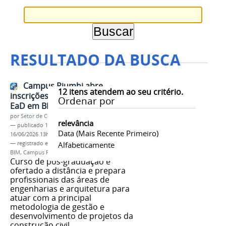
RESULTADO DA BUSCA
Campus Piumhi abre
12
itens atendem ao seu critério.
inscrições para especialização
Ordenar por
EaD em BIM
por
Setor de Comunicação
relevância
—
publicado
16/06/2026
—
última modificação
Data (mais Recente Primeiro)
16/06/2026 13h48
— registrado em:
Pós-graduação
Alfabeticamente
,
Especialização
,
BIM
,
Campus Piumhi
Curso de pós-graduação é
ofertado a distância e prepara
profissionais das áreas de
engenharias e arquitetura para
atuar com a principal
metodologia de gestão e
desenvolvimento de projetos da
construção civil