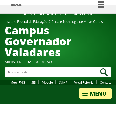
BRASIL
Simplifique!
ACESSIBILIDADE
ALTO CONTRASTE
MAPA DO SITE
Comunica BR
Instituto Federal de Educação, Ciência e Tecnologia de Minas Gerais
Campus
Participe
Governador
Acesso à informação
Valadares
Legislação
Canais
MINISTÉRIO DA EDUCAÇÃO
Buscar no portal
Bus
Meu IFMG
SEI
Moodle
SUAP
Portal Reitoria
Contato