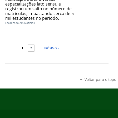
especializações lato sensu e
registrou um salto no número de
matrículas, impactando cerca de 5
mil estudantes no período.
Localizado em
Notícias
1
2
PRÓXIMO »
Voltar para o topo