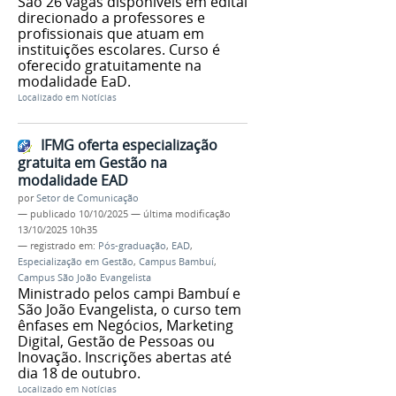
São 26 vagas disponíveis em edital
direcionado a professores e
profissionais que atuam em
instituições escolares. Curso é
oferecido gratuitamente na
modalidade EaD.
Localizado em
Notícias
IFMG oferta especialização
gratuita em Gestão na
modalidade EAD
por
Setor de Comunicação
—
publicado
10/10/2025
—
última modificação
13/10/2025 10h35
— registrado em:
Pós-graduação
,
EAD
,
Especialização em Gestão
,
Campus Bambuí
,
Campus São João Evangelista
Ministrado pelos campi Bambuí e
São João Evangelista, o curso tem
ênfases em Negócios, Marketing
Digital, Gestão de Pessoas ou
Inovação. Inscrições abertas até
dia 18 de outubro.
Localizado em
Notícias