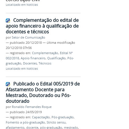
Localizado em
Notícias
Complementação do edital de
apoio financeiro à qualificação de
docentes e técnicos
por
Setor de Comunicação
—
publicado
20/12/2018
—
última modificação
20/12/2018 07h56
— registrado em:
Complementação
,
Edital Nº
002/2018
,
Apoio financeiro
,
Qualificação
,
Pós-
graduação
,
Docentes
,
Técnicos
Localizado em
Notícias
Publicado o Edital 005/2019 de
Afastamento Docente para
Mestrado, Doutorado ou Pós-
doutorado
por
Ronaldo Fernandes Roque
—
publicado
24/05/2019
— registrado em:
Capacitação
,
Pós-graduação
,
Fomento a pós-graduação
,
Stricto sensu
,
afastamento
,
docente
,
pós-graduação
,
mestrado
,