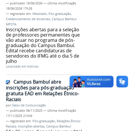
—
publicado
18/06/2026
—
última modificação
18/06/2026 17h28
— registrado em:
Mestrado
,
Pós-graduação
,
Credenciamento de docentes
,
Campus Bambuí
MPSTA
Inscrições abertas para a seleção
de professores permanentes que
vão atuar no programa de pós-
graduação do Campus Bambuí.
Edital recebe candidaturas de
servidores do IFMG até o dia 5 de
julho
Localizado em
Notícias
Campus Bambuí abre
inscrições para pós-graduação
gratuita EAD em Relações Étnico-
Raciais
por
Setor de Comunicação
—
publicado
06/11/2025
—
última modificação
17/11/2025 21h04
— registrado em:
Pós-graduação
,
Relações Étnico-
Raciais
,
Inscrições abertas
,
Campus Bambuí