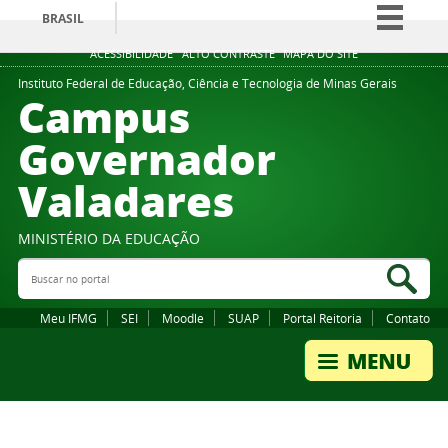
BRASIL
Simplifique!
ACESSIBILIDADE
ALTO CONTRASTE
MAPA DO SITE
Comunica BR
Instituto Federal de Educação, Ciência e Tecnologia de Minas Gerais
Campus
Participe
Governador
Acesso à informação
Valadares
Legislação
Canais
MINISTÉRIO DA EDUCAÇÃO
Buscar no portal
Bus
Meu IFMG
SEI
Moodle
SUAP
Portal Reitoria
Contato