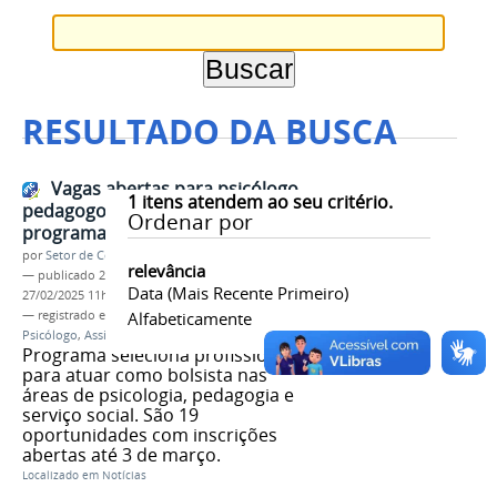
RESULTADO DA BUSCA
Vagas abertas para psicólogo,
1
itens atendem ao seu critério.
pedagogo e assistente social no
Ordenar por
programa #PartiuIF
por
Setor de Comunicação
relevância
—
publicado
25/02/2025
—
última modificação
Data (mais Recente Primeiro)
27/02/2025 11h48
— registrado em:
PartiuIF
Alfabeticamente
,
Vagas
,
Bolsista
,
Psicólogo
,
Assistente Social
,
Pedagogo
Programa seleciona profissionais
para atuar como bolsista nas
áreas de psicologia, pedagogia e
serviço social. São 19
oportunidades com inscrições
abertas até 3 de março.
Localizado em
Notícias