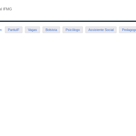
tal IFMG
em:
PartiuIF
Vagas
Bolsista
Psicólogo
Assistente Social
Pedagog