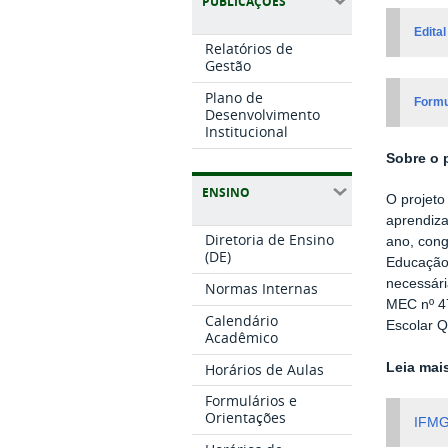
PUBLICAÇÕES
Edita
Relatórios de
Gestão
Plano de
Formul
Desenvolvimento
Institucional
Sobre o 
ENSINO
O projeto
aprendiza
Diretoria de Ensino
ano, cong
(DE)
Educação 
necessári
Normas Internas
MEC nº 47
Calendário
Escolar Q
Acadêmico
Horários de Aulas
Leia mai
Formulários e
Orientações
IFMG