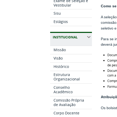
Exame de Seleção e
Vestibular
Como se 
Sisu
A seleção
Estágios
comissão.
seletivo 
INSTITUCIONAL
Para se i
deverá ju
Missão
Docum
Visão
Compro
de pes
Histórico
Docume
Estrutura
com a 
Organizacional
Compro
Formul
Conselho
Acadêmico
Atribuiç
Comissão Própria
de Avaliação
Os bolsis
Corpo Docente