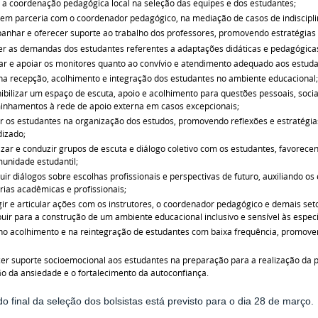
 a coordenação pedagógica local na seleção das equipes e dos estudantes;
 em parceria com o coordenador pedagógico, na mediação de casos de indiscipli
nhar e oferecer suporte ao trabalho dos professores, promovendo estratégias 
r as demandas dos estudantes referentes a adaptações didáticas e pedagógica
ar e apoiar os monitores quanto ao convívio e atendimento adequado aos estuda
na recepção, acolhimento e integração dos estudantes no ambiente educacional
ibilizar um espaço de escuta, apoio e acolhimento para questões pessoais, soci
nhamentos à rede de apoio externa em casos excepcionais;
ar os estudantes na organização dos estudos, promovendo reflexões e estratégi
izado;
zar e conduzir grupos de escuta e diálogo coletivo com os estudantes, favorecen
unidade estudantil;
uir diálogos sobre escolhas profissionais e perspectivas de futuro, auxiliando 
órias acadêmicas e profissionais;
gir e articular ações com os instrutores, o coordenador pedagógico e demais seto
buir para a construção de um ambiente educacional inclusivo e sensível às especi
no acolhimento e na reintegração de estudantes com baixa frequência, promov
er suporte socioemocional aos estudantes na preparação para a realização da pr
o da ansiedade e o fortalecimento da autoconfiança.
do final da seleção dos bolsistas está previsto para o dia 28 de março.