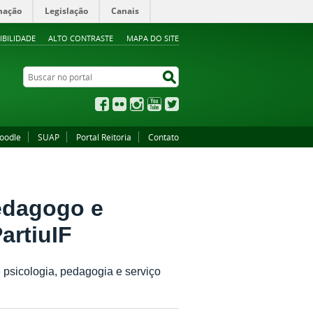
mação
Legislação
Canais
IBILIDADE
ALTO CONTRASTE
MAPA DO SITE
Buscar no portal
Buscar no portal
Facebook
Flickr
Instagram
YouTube
Twitter
oodle
SUAP
Portal Reitoria
Contato
pedagogo e
artiuIF
 psicologia, pedagogia e serviço