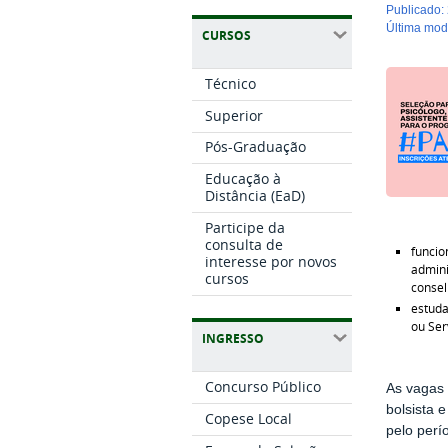
publicado
:
última mo
CURSOS
Técnico
Superior
Pós-Graduação
Educação à
Distância (EaD)
Participe da
consulta de
funcio
interesse por novos
admini
cursos
conse
estuda
ou Ser
INGRESSO
Concurso Público
As vagas 
bolsista 
Copese Local
pelo perí