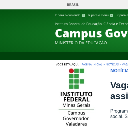
BRASIL
Ir para o conteúdo
1
Ir para o menu
2
Ir para
Instituto Federal de Educação, Ciência e Tecn
Campus Gov
MINISTÉRIO DA EDUCAÇÃO
VOCÊ ESTÁ AQUI:
PÁGINA INICIAL
>
NOTÍCIAS
>
VAG
NOTÍCI
Vag
ass
Programa
social. 