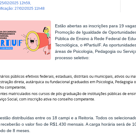
25/02/2025 12h59
,
dificação
:
27/02/2025 11h48
Estão abertas as inscrições para 19 vaga
Promoção de Igualdade de Oportunidades
Pública de Ensino à Rede Federal de Educa
Tecnológica, o #PartiuIF. As oportunidades
áreas de Psicologia, Pedagogia ou Serviç
processo seletivo:
nários públicos efetivos federais, estaduais, distritais ou municipais, ativos ou 
stração direta, autárquica ou fundacional graduados em Psicologia, Pedagogia ou
lho competente;
ntes matriculados nos cursos de pós-graduação de instituições públicas de ens
viço Social, com inscrição ativa no conselho competente.
estão distribuídas entre os 18 campi e a Reitoria. Todos os selecion
e receberão o valor fixo de R$1.430 mensais. A carga horária será de 1
odo de 8 meses.