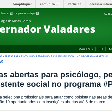
Simplifique!
Comunica BR
Participe
Acesso à infor
 a busca
3
Ir para o rodapé
4
ACESS
ologia de Minas Gerais
ernador Valadares
Meu IFMG
SEI
M
AS ABERTAS PARA PSICÓLOGO, PEDAGOGO E ASSISTENTE SOCIAL NO PROGRAMA #PARTIUIF
AS
as abertas para psicólogo, 
istente social no programa #P
 seleciona profissionais para atuar como bolsista nas áreas de
São 19 oportunidades com inscrições abertas até 3 de março.