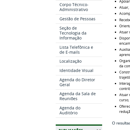
Apoiar
Corpo Técnico-
Atuar,
Administrativo
Acompa
Gestão de Pessoas
Recebe
Orient
Seção de
Atuar 
Tecnologia da
Informação
Dispon
encami
Lista Telefônica e
Auxili
de E-mails
aprend
Organi
Localização
da com
Identidade Visual
Constr
trajet
Agenda do Diretor
Intera
Geral
contri
Agenda da Sala de
Atuar 
Reuniões
curso;
Oferec
Agenda do
reduçã
Auditório
O resulta