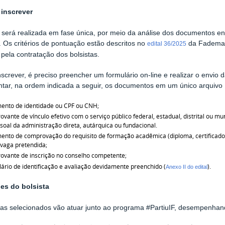
inscrever
 será realizada em fase única, por meio da análise dos documentos en
 Os critérios de pontuação estão descritos no
da Fadema,
edital 36/2025
e pela contratação dos bolsistas.
nscrever, é preciso preencher um formulário on-line e realizar o envi
ntar, na ordem indicada a seguir, os documentos em um único arquivo
ento de identidade ou CPF ou CNH;
vante de vínculo efetivo com o serviço público federal, estadual, distrital ou 
soal da administração direta, autárquica ou fundacional.
nto de comprovação do requisito de formação acadêmica (diploma, certificado 
vaga pretendida;
vante de inscrição no conselho competente;
ário de identificação e avaliação devidamente preenchido (
).
Anexo II do edital
ões do bolsista
tas selecionados vão atuar junto ao programa #PartiuIF, desempenhand