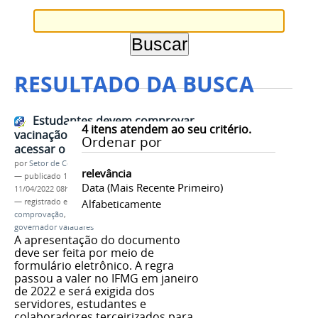
RESULTADO DA BUSCA
Estudantes devem comprovar
4
itens atendem ao seu critério.
vacinação contra a covid-19 para
Ordenar por
acessar o Campus
por
Setor de Comunicação
relevância
—
publicado
14/01/2022
—
última modificação
Data (mais Recente Primeiro)
11/04/2022 08h00
— registrado em:
Plano de Retorno Gradual
Alfabeticamente
,
comprovação
,
vacina
,
covid-19
,
ifmg
,
campus
governador valadares
A apresentação do documento
deve ser feita por meio de
formulário eletrônico. A regra
passou a valer no IFMG em janeiro
de 2022 e será exigida dos
servidores, estudantes e
colaboradores terceirizados para