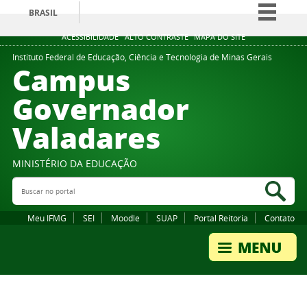
BRASIL
Simplifique!
ACESSIBILIDADE
ALTO CONTRASTE
MAPA DO SITE
Comunica BR
Instituto Federal de Educação, Ciência e Tecnologia de Minas Gerais
Campus
Participe
Governador
Acesso à informação
Valadares
Legislação
Canais
MINISTÉRIO DA EDUCAÇÃO
Buscar no portal
Bus
Meu IFMG
SEI
Moodle
SUAP
Portal Reitoria
Contato