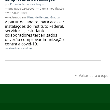
por
Ronaldo Fernandes Roque
—
publicado
22/12/2021
—
última modificação
12/01/2022 10h20
— registrado em:
Plano de Retorno Gradual
A partir de janeiro, para acessar
instalações do Instituto Federal,
servidores, estudantes e
colaboradores terceirizados
deverão comprovar imunização
contra a covid-19.
Localizado em
Notícias
Voltar para o topo