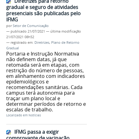
Diretrizes para retorno
gradual e seguro de atividades
presenciais são publicadas pelo
IFMG
por
Setor de Comunicação
—
publicado
21/07/2021
—
última modificação
21/07/2021 08h52
— registrado em:
Diretrizes
,
Plano de Retorno
Gradual
Portaria e Instrução Normativa
não definem datas, já que
retomada será em etapas, com
restrição do número de pessoas,
em alinhamento com indicadores
epidemiológicos e
recomendações sanitárias. Cada
campus terá autonomia para
traçar um plano local e
determinar períodos de retorno e
escalas de trabalho.
Localizado em
Notícias
IFMG passa a exigir
comprovante de vacinação