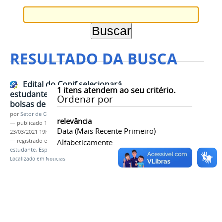
RESULTADO DA BUSCA
Edital do Conif selecionará
1
itens atendem ao seu critério.
estudantes da Rede Federal para
Ordenar por
bolsas de estudos na Espanha
por
Setor de Comunicação
relevância
—
publicado
18/03/2021
—
última modificação
Data (mais Recente Primeiro)
23/03/2021 19h35
— registrado em:
edital
Alfabeticamente
,
conif
,
bolsa de estudo
,
estudante
,
Espanha
Localizado em
Notícias