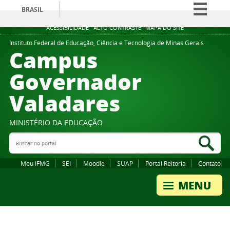
BRASIL
Simplifique!
ACESSIBILIDADE
ALTO CONTRASTE
MAPA DO SITE
Comunica BR
Instituto Federal de Educação, Ciência e Tecnologia de Minas Gerais
Campus
Participe
Governador
Acesso à informação
Valadares
Legislação
Canais
MINISTÉRIO DA EDUCAÇÃO
Buscar no portal
Bus
Meu IFMG
SEI
Moodle
SUAP
Portal Reitoria
Contato