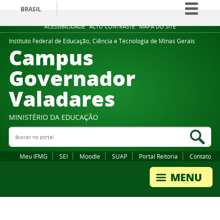
BRASIL
Simplifique!
ACESSIBILIDADE
ALTO CONTRASTE
MAPA DO SITE
Comunica BR
Instituto Federal de Educação, Ciência e Tecnologia de Minas Gerais
Campus
Participe
Governador
Acesso à informação
Valadares
Legislação
Canais
MINISTÉRIO DA EDUCAÇÃO
Buscar no portal
Bus
Meu IFMG
SEI
Moodle
SUAP
Portal Reitoria
Contato