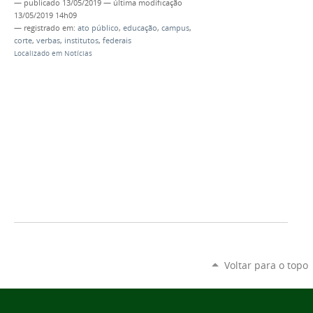
—
publicado
13/05/2019
—
última modificação
13/05/2019 14h09
— registrado em:
ato público
,
educação
,
campus
,
corte
,
verbas
,
institutos
,
federais
Localizado em
Notícias
Voltar para o topo