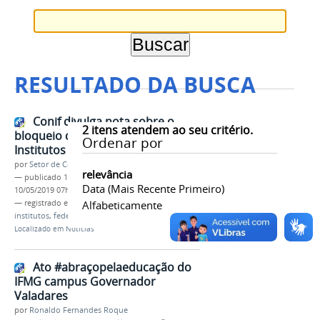
RESULTADO DA BUSCA
Conif divulga nota sobre o
2
itens atendem ao seu critério.
bloqueio do orçamento dos
Ordenar por
Institutos Federais
por
Setor de Comunicação
relevância
—
publicado
10/05/2019
—
última modificação
Data (mais Recente Primeiro)
10/05/2019 07h38
— registrado em:
nota
Alfabeticamente
,
oficial
,
conif
,
corte
,
verbas
,
institutos
,
federais
Localizado em
Notícias
Ato #abraçopelaeducação do
IFMG campus Governador
Valadares
por
Ronaldo Fernandes Roque