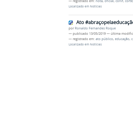
— registrado em:
nota
,
oficial
,
conif
,
corte
Localizado em
Notícias
Ato #abraçopelaeducaçã
por
Ronaldo Fernandes Roque
—
publicado
13/05/2019
—
última modifi
— registrado em:
ato público
,
educação
,
Localizado em
Notícias