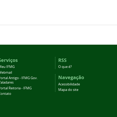
Serviços
RSS
Meu IFMG
O que é?
Webmail
Navegação
ortal Antigo - IFMG Gov.
Valadares
Acessibilidade
ortal Reitoria - IFMG
Mapa do site
Contato