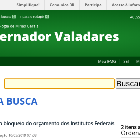
Simplifique!
Comunica BR
Participe
Acesso à infor
 a busca
3
Ir para o rodapé
4
ACESS
ologia de Minas Gerais
ernador Valadares
Meu IFMG
SEI
M
A BUSCA
 o bloqueio do orçamento dos Institutos Federais
2
itens 
Orden
cação
10/05/2019 07h38