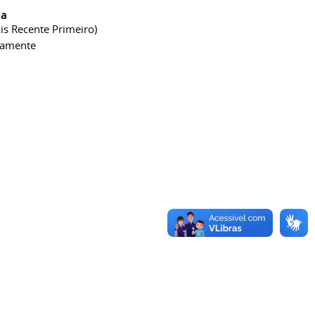
ia
is Recente Primeiro)
camente