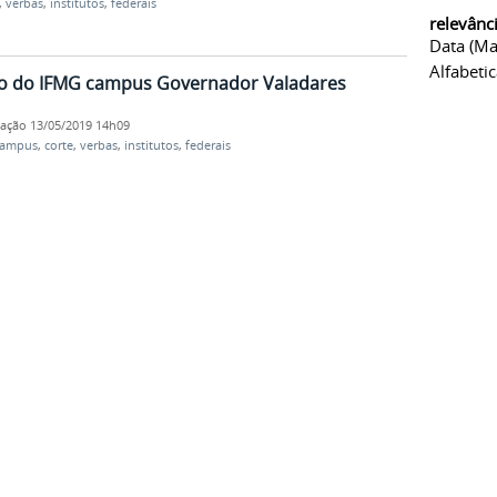
,
verbas
,
institutos
,
federais
relevânc
Data (ma
Alfabeti
o do IFMG campus Governador Valadares
cação
13/05/2019 14h09
campus
,
corte
,
verbas
,
institutos
,
federais