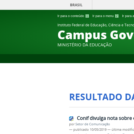
BRASIL
Ir para o conteúdo
1
Ir para o menu
2
Ir para
Instituto Federal de Educação, Ciência e Tecn
Campus Gov
MINISTÉRIO DA EDUCAÇÃO
RESULTADO D
Conif divulga nota sobre
por
Setor de Comunicação
—
publicado
10/05/2019
—
última modifi