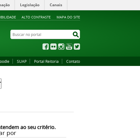
mação
Legislação
Canais
IBILIDADE
ALTO CONTRASTE
MAPA DO SITE
Buscar no portal
Buscar no portal
Facebook
Flickr
Instagram
YouTube
Twitter
oodle
SUAP
Portal Reitoria
Contato
atendem ao seu critério.
ar por