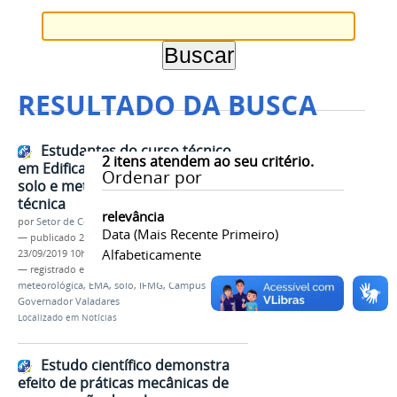
RESULTADO DA BUSCA
Estudantes do curso técnico
2
itens atendem ao seu critério.
em Edificações aprendem sobre
Ordenar por
solo e meteorologia em visita
técnica
relevância
por
Setor de Comunicação
Data (mais Recente Primeiro)
—
publicado
23/09/2019
—
última modificação
Alfabeticamente
23/09/2019 10h51
— registrado em:
visita técnica
,
estação
meteorológica
,
EMA
,
solo
,
IFMG
,
Campus
Governador Valadares
Localizado em
Notícias
Estudo científico demonstra
efeito de práticas mecânicas de