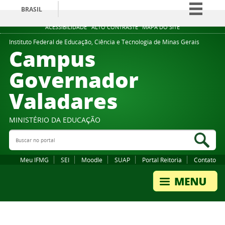
BRASIL
Simplifique!
ACESSIBILIDADE
ALTO CONTRASTE
MAPA DO SITE
Comunica BR
Instituto Federal de Educação, Ciência e Tecnologia de Minas Gerais
Campus
Participe
Governador
Acesso à informação
Valadares
Legislação
Canais
MINISTÉRIO DA EDUCAÇÃO
Buscar no portal
Bus
Meu IFMG
SEI
Moodle
SUAP
Portal Reitoria
Contato