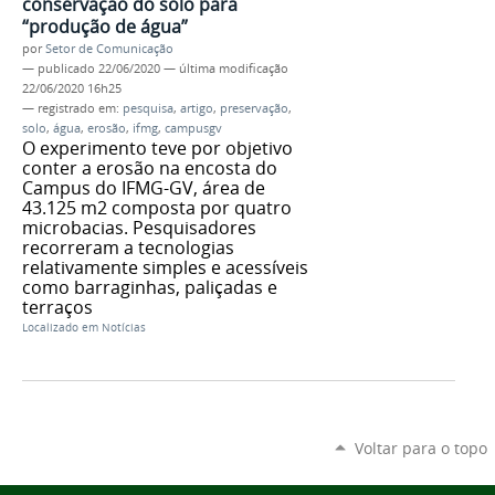
conservação do solo para
“produção de água”
por
Setor de Comunicação
—
publicado
22/06/2020
—
última modificação
22/06/2020 16h25
— registrado em:
pesquisa
,
artigo
,
preservação
,
solo
,
água
,
erosão
,
ifmg
,
campusgv
O experimento teve por objetivo
conter a erosão na encosta do
Campus do IFMG-GV, área de
43.125 m2 composta por quatro
microbacias. Pesquisadores
recorreram a tecnologias
relativamente simples e acessíveis
como barraginhas, paliçadas e
terraços
Localizado em
Notícias
Voltar para o topo