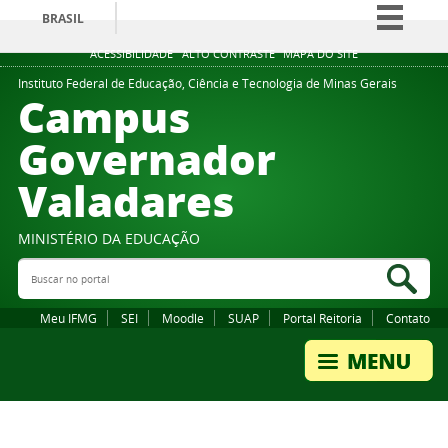
BRASIL
Simplifique!
ACESSIBILIDADE
ALTO CONTRASTE
MAPA DO SITE
Comunica BR
Instituto Federal de Educação, Ciência e Tecnologia de Minas Gerais
Campus
Participe
Governador
Acesso à informação
Valadares
Legislação
Canais
MINISTÉRIO DA EDUCAÇÃO
Buscar no portal
Bus
Meu IFMG
SEI
Moodle
SUAP
Portal Reitoria
Contato