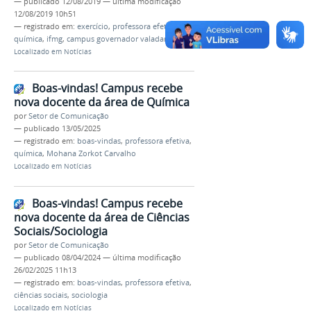
—
publicado
12/08/2019
—
última modificação
12/08/2019 10h51
— registrado em:
exercício
,
professora efetiva
,
química
,
ifmg
,
campus governador valadares
Localizado em
Notícias
Boas-vindas! Campus recebe
nova docente da área de Química
por
Setor de Comunicação
—
publicado
13/05/2025
— registrado em:
boas-vindas
,
professora efetiva
,
química
,
Mohana Zorkot Carvalho
Localizado em
Notícias
Boas-vindas! Campus recebe
nova docente da área de Ciências
Sociais/Sociologia
por
Setor de Comunicação
—
publicado
08/04/2024
—
última modificação
26/02/2025 11h13
— registrado em:
boas-vindas
,
professora efetiva
,
ciências sociais
,
sociologia
Localizado em
Notícias