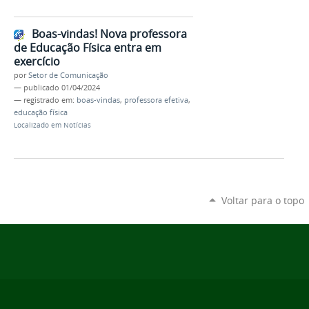
Boas-vindas! Nova professora
de Educação Física entra em
exercício
por
Setor de Comunicação
—
publicado
01/04/2024
— registrado em:
boas-vindas
,
professora efetiva
,
educação física
Localizado em
Notícias
Voltar para o topo