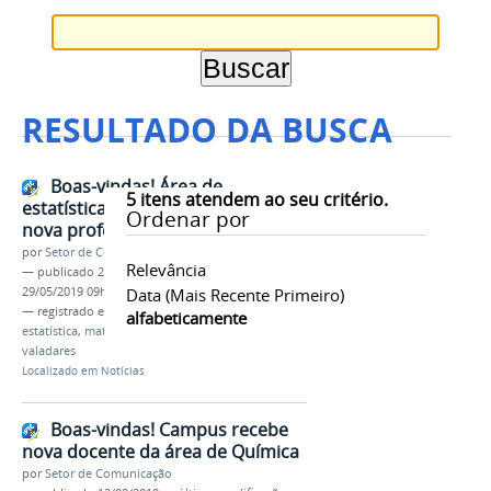
RESULTADO DA BUSCA
Boas-vindas! Área de
5
itens atendem ao seu critério.
estatística/matemática ganha
Ordenar por
nova professora
por
Setor de Comunicação
Relevância
—
publicado
29/05/2019
—
última modificação
29/05/2019 09h57
Data (mais Recente Primeiro)
— registrado em:
exercício
,
professora efetiva
,
alfabeticamente
estatística
,
matemática
,
ifmg
,
campus governador
valadares
Localizado em
Notícias
Boas-vindas! Campus recebe
nova docente da área de Química
por
Setor de Comunicação