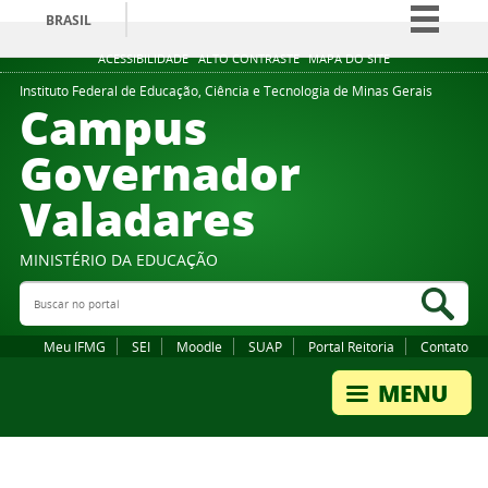
BRASIL
Simplifique!
ACESSIBILIDADE
ALTO CONTRASTE
MAPA DO SITE
Comunica BR
Instituto Federal de Educação, Ciência e Tecnologia de Minas Gerais
Campus
Participe
Governador
Acesso à informação
Valadares
Legislação
Canais
MINISTÉRIO DA EDUCAÇÃO
Buscar no portal
Bus
Meu IFMG
SEI
Moodle
SUAP
Portal Reitoria
Contato