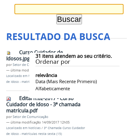
RESULTADO DA BUSCA
Curso Cuidador de
31
itens atendem ao seu critério.
Idosos.jpg
Ordenar por
por
Setor de Comunicação
—
última modificação
14/09/2017 12h04
relevância
Localizado em
Notícias
/
3ª Chamada Curso Cuidador
Data (mais Recente Primeiro)
de Idoso - matrículas nesta sexta (15)
Alfabeticamente
Edital n.02-2017 - Curso
Cuidador de Idoso - 3ª chamada
matrícula.pdf
por
Setor de Comunicação
—
última modificação
14/09/2017 12h05
Localizado em
Notícias
/
3ª Chamada Curso Cuidador
de Idoso - matrículas nesta sexta (15)