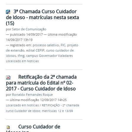
3ª Chamada Curso Cuidador
de Idoso - matrículas nesta sexta
(15)
por
Setor de Comunicação
—
publicado
14/09/2017
—
última modificação
14/09/2017 13h19
— registrado em:
processo seletivo
,
FIC
,
projeto
de extensão
,
edital CEPIP
,
curso cuidador de
idosos
,
ifmg
,
campus Governador Valadares
Localizado em
Notícias
Retificação da 2ª chamada
para matrícula do Edital nº 02-
2017 - Curso Cuidador de Idoso
por
Ronaldo Fernandes Roque
—
última modificação
12/09/2017 14h25
Localizado em
Notícias
/
RETIFICAÇÃO - 2ª chamada
curso Cuidador de Idoso; matrículas 12 e 13/09
Curso Cuidador de