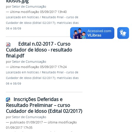
Idosos.jpg
por
Setor de Comunicação
—
última modificação
05/09/2017 13h40
Localizado em
Notícias
/
Resultado Final - curso de
Cuidador de Idoso (Edital 02/2017); matrículas dias
06 e 08/09
Edital n.02-2017 - Curso
Cuidador de Idoso - resultado
final.pdf
por
Setor de Comunicação
—
última modificação
05/09/2017 17h24
Localizado em
Notícias
/
Resultado Final - curso de
Cuidador de Idoso (Edital 02/2017); matrículas dias
06 e 08/09
Inscrições Deferidas e
Resultado Preliminar – curso
Cuidador de Idoso (Edital 02/2017)
por
Setor de Comunicação
—
publicado
01/09/2017
—
última modificação
01/09/2017 17h35