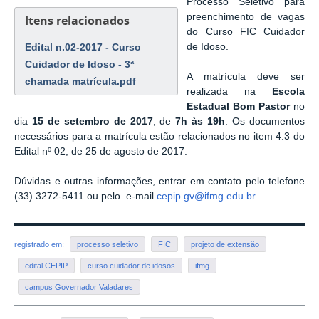
Processo Seletivo para
preenchimento de vagas
Itens relacionados
do Curso FIC Cuidador
Edital n.02-2017 - Curso
de Idoso.
Cuidador de Idoso - 3ª
A matrícula deve ser
chamada matrícula.pdf
realizada na
Escola
Estadual Bom Pastor
no
dia
15 de setembro de 2017
, de
7h às 19h
. Os documentos
necessários para a matrícula estão relacionados no item 4.3 do
Edital nº 02, de 25 de agosto de 2017.
Dúvidas e outras informações, entrar em contato pelo telefone
(33) 3272-5411 ou pelo e-mail
cepip.gv@ifmg.edu.br
.
registrado em:
processo seletivo
FIC
projeto de extensão
edital CEPIP
curso cuidador de idosos
ifmg
campus Governador Valadares