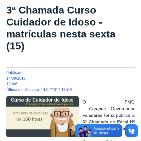
3ª Chamada Curso
Cuidador de Idoso -
matrículas nesta sexta
(15)
publicado
:
14/09/2017
12h06
,
última modificação
:
14/09/2017 13h19
O IFMG
-
Campus
Governador
Valadares torna pública a
3ª Chamada do Edital Nº
2 de 25 de agosto de
2017 referente ao