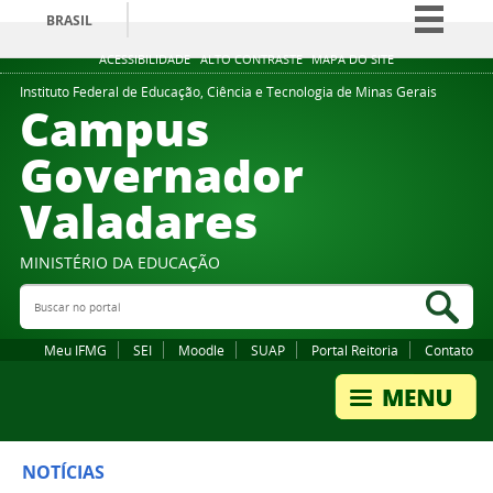
BRASIL
Simplifique!
ACESSIBILIDADE
ALTO CONTRASTE
MAPA DO SITE
Comunica BR
Instituto Federal de Educação, Ciência e Tecnologia de Minas Gerais
Campus
Participe
Governador
Acesso à informação
Valadares
Legislação
Canais
MINISTÉRIO DA EDUCAÇÃO
Buscar no portal
Bus
Meu IFMG
SEI
Moodle
SUAP
Portal Reitoria
Contato
NOTÍCIAS