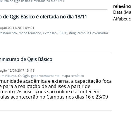
curso de Qgis Básico é ofertada no dia 18/11
relevânc
Data (ma
 de Qgis Básico é ofertada no dia 18/11
Alfabeti
cação
09/11/2017 09h21
cessamento
,
mapa temático
,
extensão
,
CEPIP
,
ifmg
,
campus Governador
minicurso de Qgis Básico
cação
12/09/2017 15h18
,
minicurso
,
Q
,
Qgis
,
geoprocessamento
,
mapa temático
munidade acadêmica e externa, a capacitação foca
e para a realização de análises a partir de
mento. As inscrições são online e acontecem
 aulas acontecerão no Campus nos dias 16 e 23/09