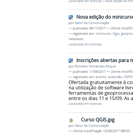
Localizado em
Notícias
/
Nova edição do mini
Nova edição do minicurso
por
Setor de Comunicação
—
publicado
08/11/2017
—
última modifi
— registrado em:
minicurso
,
Qgis
,
geopro
Valadares
Localizado em
Notícias
Inscrições abertas para 
por
Ronaldo Fernandes Roque
—
publicado
11/09/2017
—
última modifi
— registrado em:
evento
,
extensão
,
CEPIP
Ofertada gratuitamente à co
na utilização de software livr
ferramentas de geoprocessa
entre os dias 11 e 15/09. As
Localizado em
Notícias
Curso QGIS.jpg
por
Setor de Comunicação
—
última modificação
12/09/2017 09h55