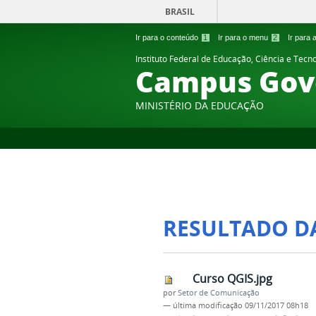
BRASIL
Ir para o conteúdo
1
Ir para o menu
2
Ir para
Instituto Federal de Educação, Ciência e Tecn
Campus Gov
MINISTÉRIO DA EDUCAÇÃO
RESULTADO D
Curso QGIS.jpg
por
Setor de Comunicação
—
última modificação
09/11/2017 08h18