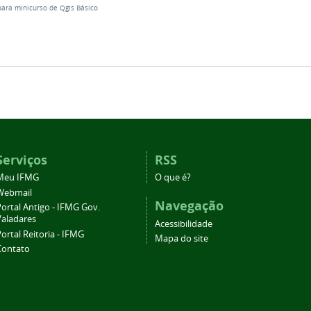
para minicurso de Qgis Básico
Serviços
RSS
Meu IFMG
O que é?
Webmail
Navegação
ortal Antigo - IFMG Gov.
Valadares
Acessibilidade
ortal Reitoria - IFMG
Mapa do site
Contato