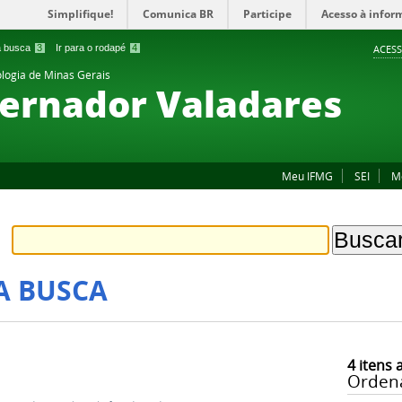
Simplifique!
Comunica BR
Participe
Acesso à infor
 a busca
3
Ir para o rodapé
4
ACESS
ologia de Minas Gerais
ernador Valadares
Meu IFMG
SEI
M
A BUSCA
4
itens 
Orden