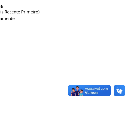
ia
is Recente Primeiro)
camente