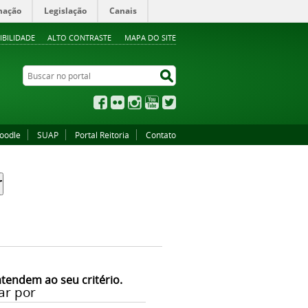
mação
Legislação
Canais
IBILIDADE
ALTO CONTRASTE
MAPA DO SITE
Buscar no portal
Buscar no portal
Facebook
Flickr
Instagram
YouTube
Twitter
oodle
SUAP
Portal Reitoria
Contato
atendem ao seu critério.
ar por