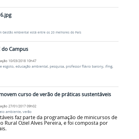
6.jpg
m Gestão Ambiental está entre os 20 melhores do País
TE do Campus
cação
10/03/2018 10h47
e esgoto
,
educação ambiental
,
pesquisa
,
professor flávio barony
,
ifmg
,
movem curso de verão de práticas sustentáveis
cação
27/01/2017 09h02
eio ambiente
,
verão
ntáveis faz parte da programação de minicursos de
 Rural Oziel Alves Pereira, e foi composta por
is.