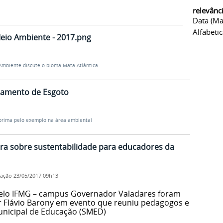
relevânc
Data (ma
Alfabeti
io Ambiente - 2017.png
mbiente discute o bioma Mata Atlântica
atamento de Esgoto
rima pelo exemplo na área ambiental
tra sobre sustentabilidade para educadores da
cação
23/05/2017 09h13
pelo IFMG – campus Governador Valadares foram
r Flávio Barony em evento que reuniu pedagogos e
unicipal de Educação (SMED)