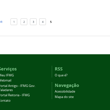
OR
1
2
3
4
5
Serviços
RSS
Meu IFMG
O que é?
Webmail
Navegação
ortal Antigo - IFMG Gov.
Valadares
Acessibilidade
ortal Reitoria - IFMG
Mapa do site
Contato