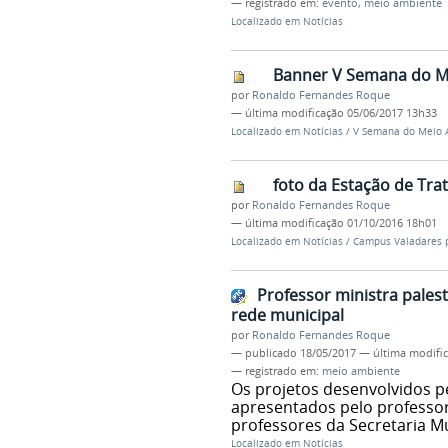
— registrado em:
evento
,
meio ambiente
Localizado em
Notícias
Banner V Semana do Me
por
Ronaldo Fernandes Roque
—
última modificação
05/06/2017 13h33
Localizado em
Notícias
/
V Semana do Meio A
foto da Estação de Tr
por
Ronaldo Fernandes Roque
—
última modificação
01/10/2016 18h01
Localizado em
Notícias
/
Campus Valadares p
Professor ministra pales
rede municipal
por
Ronaldo Fernandes Roque
—
publicado
18/05/2017
—
última modifi
— registrado em:
meio ambiente
Os projetos desenvolvidos 
apresentados pelo professo
professores da Secretaria M
Localizado em
Notícias