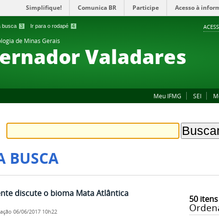
Simplifique!
Comunica BR
Participe
Acesso à infor
 a busca
3
Ir para o rodapé
4
ACESS
ologia de Minas Gerais
ernador Valadares
Meu IFMG
SEI
M
A BUSCA
te discute o bioma Mata Atlântica
50
itens
Orden
cação
06/06/2017 10h22