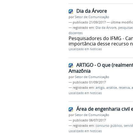
Dia da Árvore
por
Setor de Comunicação
—
publicado
21/09/2017
—
última modifi
— registrado em:
Dia da Árvore
,
pesquisa
docentes
Pesquisadores do IFMG - Ca
importância desse recurso na
Localizado em
Notícias
ARTIGO - O que (realment
Amazônia
por
Setor de Comunicação
—
publicado
01/09/2017
— registrado em:
artigo
,
análise
,
reserva
,
Localizado em
Notícias
Área de engenharia civil
por
Setor de Comunicação
—
publicado
06/07/2017
— registrado em:
concurso público
,
servi
Localizado em
Notícias