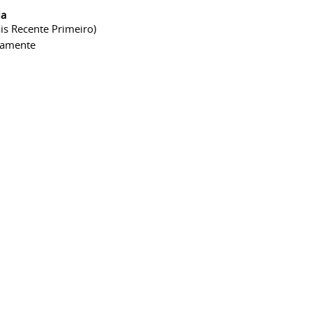
ia
is Recente Primeiro)
camente