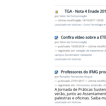
TGA - Nota 4 Enade 201
por
Setor de Comunicação
—
última modificação
19/10/2017 13h50
Localizado em
Notícias
/
Curso Tecnologia e
Confira vídeo sobre a E
por
Setor de Comunicação
—
publicado
10/03/2018
—
última modifi
— registrado em:
estação de tratamento d
campus Governador Valadares
Localizado em
Notícias
Professores do IFMG pro
por
Ronaldo Fernandes Roque
—
publicado
27/01/2017
—
última modifi
— registrado em:
minicursos
,
extensão
,
m
A Jornada de Práticas Suste
verão, junto ao Assentamento
palestras e oficinas. Saiba ma
Localizado em
Notícias