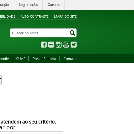
mação
Legislação
Canais
IBILIDADE
ALTO CONTRASTE
MAPA DO SITE
Buscar no portal
Buscar no portal
Facebook
Flickr
Instagram
YouTube
Twitter
oodle
SUAP
Portal Reitoria
Contato
 atendem ao seu critério.
ar por