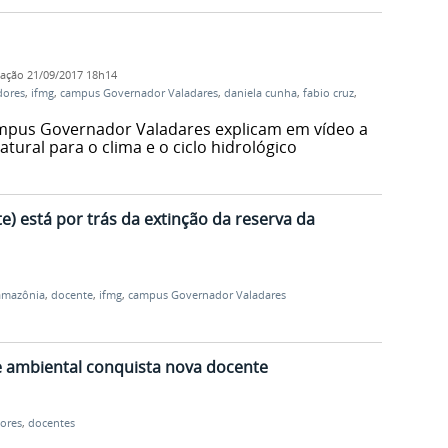
cação
21/09/2017 18h14
dores
,
ifmg
,
campus Governador Valadares
,
daniela cunha
,
fabio cruz
,
mpus Governador Valadares explicam em vídeo a
tural para o clima e o ciclo hidrológico
e) está por trás da extinção da reserva da
amazônia
,
docente
,
ifmg
,
campus Governador Valadares
 e ambiental conquista nova docente
dores
,
docentes