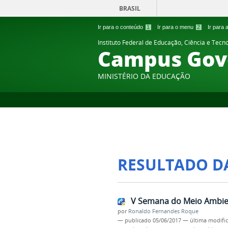
BRASIL
Ir para o conteúdo
1
Ir para o menu
2
Ir para
Instituto Federal de Educação, Ciência e Tecn
Campus Gov
MINISTÉRIO DA EDUCAÇÃO
RESULTADO D
V Semana do Meio Ambien
por
Ronaldo Fernandes Roque
—
publicado
05/06/2017
—
última modifi