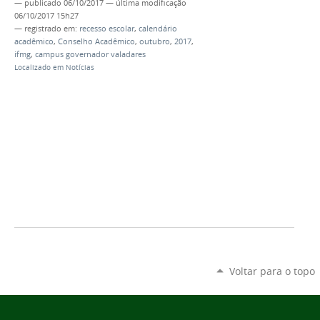
—
publicado
06/10/2017
—
última modificação
06/10/2017 15h27
— registrado em:
recesso escolar
,
calendário
acadêmico
,
Conselho Acadêmico
,
outubro
,
2017
,
ifmg
,
campus governador valadares
Localizado em
Notícias
Voltar para o topo