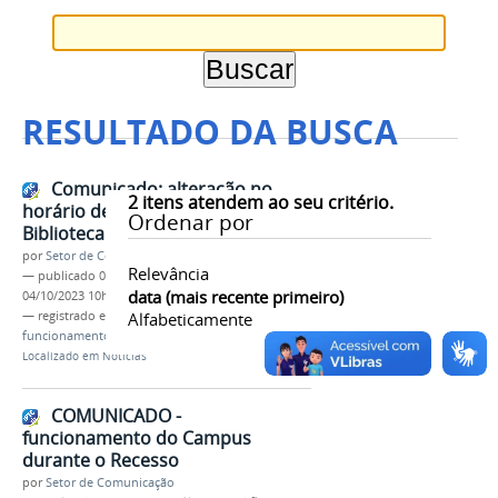
RESULTADO DA BUSCA
Comunicado: alteração no
2
itens atendem ao seu critério.
horário de funcionamento da
Ordenar por
Biblioteca
por
Setor de Comunicação
Relevância
—
publicado
02/10/2023
—
última modificação
data (mais recente primeiro)
04/10/2023 10h44
— registrado em:
comunicado
Alfabeticamente
,
biblioteca
,
funcionamento
,
outubro
,
2023
Localizado em
Notícias
COMUNICADO -
funcionamento do Campus
durante o Recesso
por
Setor de Comunicação