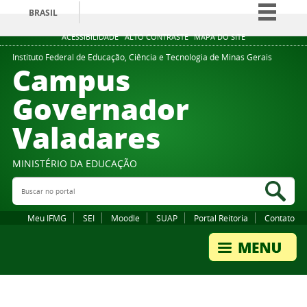
BRASIL
Simplifique!
ACESSIBILIDADE
ALTO CONTRASTE
MAPA DO SITE
Comunica BR
Instituto Federal de Educação, Ciência e Tecnologia de Minas Gerais
Campus
Participe
Governador
Acesso à informação
Valadares
Legislação
Canais
MINISTÉRIO DA EDUCAÇÃO
Buscar no portal
Bus
Meu IFMG
SEI
Moodle
SUAP
Portal Reitoria
Contato