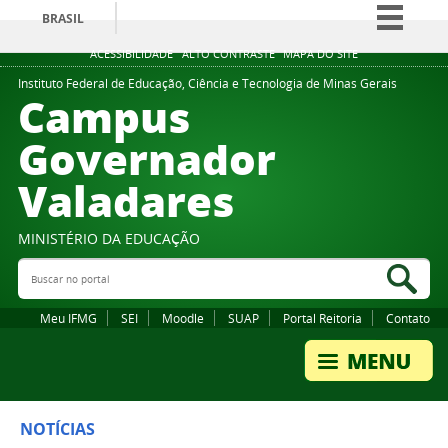
BRASIL
Simplifique!
ACESSIBILIDADE
ALTO CONTRASTE
MAPA DO SITE
Comunica BR
Instituto Federal de Educação, Ciência e Tecnologia de Minas Gerais
Campus
Participe
Governador
Acesso à informação
Valadares
Legislação
Canais
MINISTÉRIO DA EDUCAÇÃO
Buscar no portal
Bus
Meu IFMG
SEI
Moodle
SUAP
Portal Reitoria
Contato
NOTÍCIAS