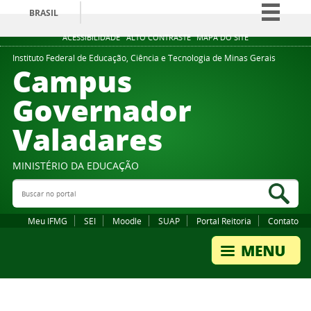
BRASIL
Simplifique!
ACESSIBILIDADE
ALTO CONTRASTE
MAPA DO SITE
Comunica BR
Instituto Federal de Educação, Ciência e Tecnologia de Minas Gerais
Campus
Participe
Governador
Acesso à informação
Valadares
Legislação
Canais
MINISTÉRIO DA EDUCAÇÃO
Buscar no portal
Bus
Meu IFMG
SEI
Moodle
SUAP
Portal Reitoria
Contato