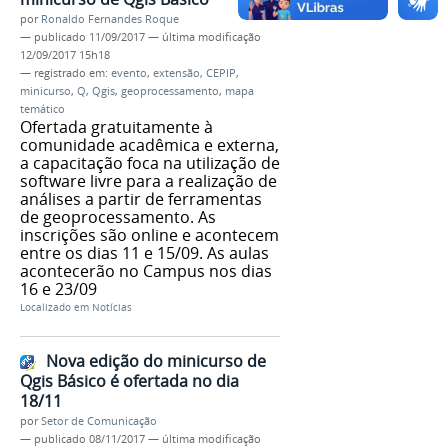
por
Ronaldo Fernandes Roque
—
publicado
11/09/2017
—
última modificação
12/09/2017 15h18
— registrado em:
evento
,
extensão
,
CEPIP
,
minicurso
,
Q
,
Qgis
,
geoprocessamento
,
mapa
temático
Ofertada gratuitamente à
comunidade acadêmica e externa,
a capacitação foca na utilização de
software livre para a realização de
análises a partir de ferramentas
de geoprocessamento. As
inscrições são online e acontecem
entre os dias 11 e 15/09. As aulas
acontecerão no Campus nos dias
16 e 23/09
Localizado em
Notícias
Nova edição do minicurso de
Qgis Básico é ofertada no dia
18/11
por
Setor de Comunicação
—
publicado
08/11/2017
—
última modificação