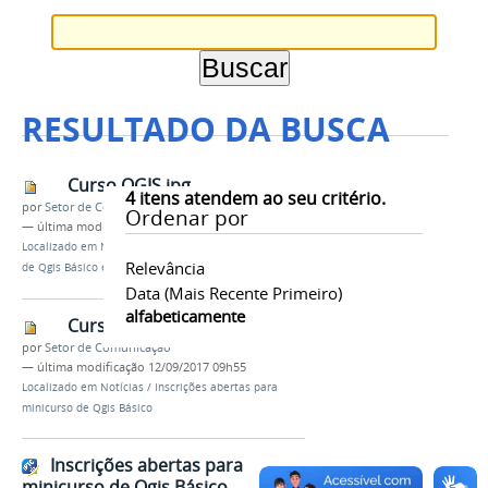
RESULTADO DA BUSCA
Curso QGIS.jpg
4
itens atendem ao seu critério.
por
Setor de Comunicação
Ordenar por
—
última modificação
09/11/2017 08h18
Localizado em
Notícias
/
Nova edição do minicurso
Relevância
de Qgis Básico é ofertada no dia 18/11
Data (mais Recente Primeiro)
alfabeticamente
Curso QGIS.jpg
por
Setor de Comunicação
—
última modificação
12/09/2017 09h55
Localizado em
Notícias
/
Inscrições abertas para
minicurso de Qgis Básico
Inscrições abertas para
minicurso de Qgis Básico