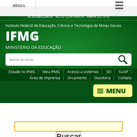
BRASIL
Simplifique!
ACESSIBILIDADE
ALTO CONTRASTE
MAPA DO SITE
Comunica BR
Instituto Federal de Educação, Ciência e Tecnologia de Minas Gerais
IFMG
Participe
Acesso à informação
MINISTÉRIO DA EDUCAÇÃO
Legislação
Buscar no portal
Bus
Canais
Estude no IFMG
Meu IFMG
Acesso a sistemas
SEI
SUAP
Área de imprensa
Orcamento
Ouvidoria
Contato