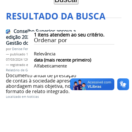
RESULTADO DA BUSCA
Conselho Superior aprova a
1
itens atendem ao seu critério.
edição 2021 do Relatório de
Ordenar por
Gestão do IFMG
por
Denise Ferreira dos Santos
Relevância
—
publicado
18/04/2022
—
última modificação
data (mais recente primeiro)
07/03/2024 12h05
— registrado em:
Conselho Superior
Alfabeticamente
,
Consup
,
Relatório de Gestão
Documento anual de prestação
de contas à sociedade apresenta
abordagem mais objetiva, no
formato de relato integrado.
Localizado em
Notícias