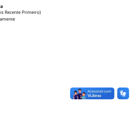
ia
is Recente Primeiro)
camente