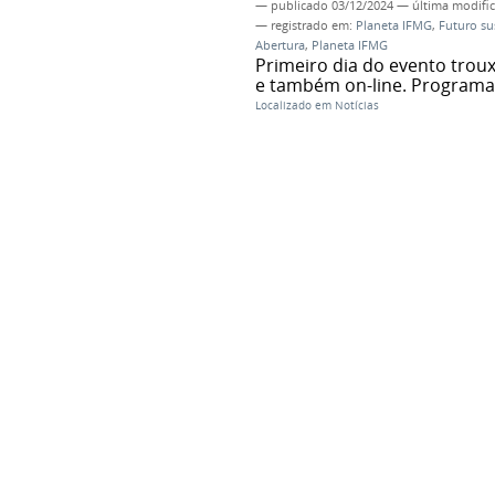
—
publicado
03/12/2024
—
última modifi
— registrado em:
Planeta IFMG
,
Futuro su
Abertura
,
Planeta IFMG
Primeiro dia do evento trou
e também on-line. Programa
Localizado em
Notícias