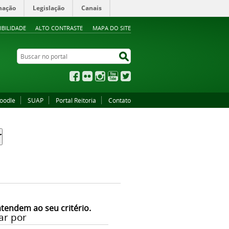
mação
Legislação
Canais
IBILIDADE
ALTO CONTRASTE
MAPA DO SITE
Buscar no portal
Buscar no portal
Facebook
Flickr
Instagram
YouTube
Twitter
oodle
SUAP
Portal Reitoria
Contato
atendem ao seu critério.
ar por