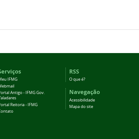
Serviços
RSS
Meu IFMG
O que é?
Webmail
Navegação
ortal Antigo - IFMG Gov.
Valadares
Acessibilidade
ortal Reitoria - IFMG
Mapa do site
Contato