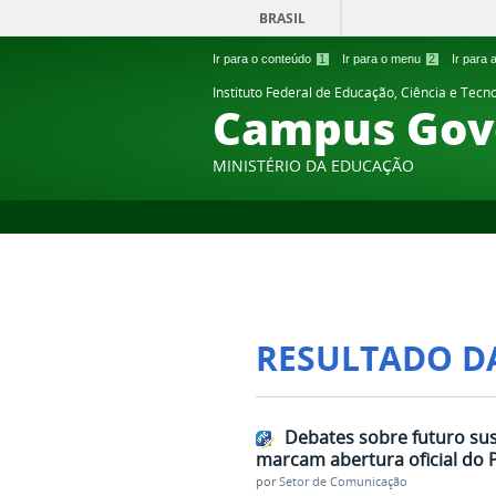
BRASIL
Ir para o conteúdo
1
Ir para o menu
2
Ir para
Instituto Federal de Educação, Ciência e Tecn
Campus Gov
MINISTÉRIO DA EDUCAÇÃO
RESULTADO D
Debates sobre futuro sus
marcam abertura oficial do 
por
Setor de Comunicação