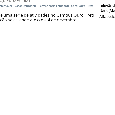
cação
03/12/2024 17h11
relevânc
stentável
,
Evasão estudantil
,
Permanência Estudantil
,
Coral Ouro Preto
,
Data (ma
xe uma série de atividades no Campus Ouro Preto
Alfabeti
ção se estende até o dia 4 de dezembro