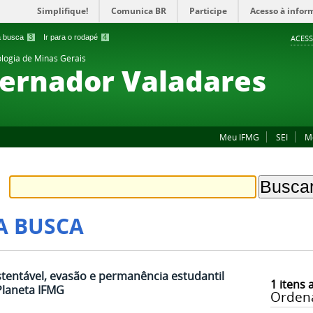
Simplifique!
Comunica BR
Participe
Acesso à infor
 a busca
3
Ir para o rodapé
4
ACESS
ologia de Minas Gerais
ernador Valadares
Meu IFMG
SEI
M
A BUSCA
tentável, evasão e permanência estudantil
1
itens 
Planeta IFMG
Orden