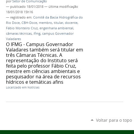
por
Setor de Comunicação
—
publicado
18/01/2018
—
última modificação
18/01/2018 15h16
— registrado em:
Comitê da Bacia Hidrográfica do
Rio Doce
,
CBH-Doce
,
membro
,
titular
,
docente
,
Fábio Monteiro Cruz
,
engenharia ambiental
,
câmaras técnicas
,
ifmg
,
campus Governador
Valadares
O IFMG - Campus Governador
Valadares também será titular em
três Câmaras Técnicas. A
representação do Instituto será
feita pelo professor Fábio Cruz,
mestre em ciências ambientais e
pesquisador na área de recursos
hídricos e temáticas afins
Localizado em
Notícias
Voltar para o topo