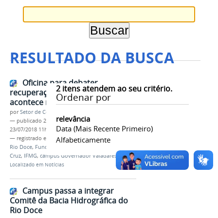
RESULTADO DA BUSCA
Oficina para debater
2
itens atendem ao seu critério.
recuperação da bacia do rio Doce
Ordenar por
acontece nesta terça (24)
por
Setor de Comunicação
relevância
—
publicado
20/07/2018
—
última modificação
Data (mais Recente Primeiro)
23/07/2018 11h03
— registrado em:
oficina
Alfabeticamente
,
recuperação
,
Bacia do
Rio Doce
,
Fundação Renova
,
CBH-Doce
,
Fábio
Cruz
,
IFMG
,
campus Governador Valadares
Localizado em
Notícias
Campus passa a integrar
Comitê da Bacia Hidrográfica do
Rio Doce