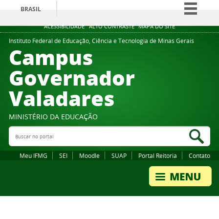
BRASIL
Simplifique!
ACESSIBILIDADE
ALTO CONTRASTE
MAPA DO SITE
Comunica BR
Instituto Federal de Educação, Ciência e Tecnologia de Minas Gerais
Campus
Participe
Governador
Acesso à informação
Valadares
Legislação
Canais
MINISTÉRIO DA EDUCAÇÃO
Buscar no portal
Bus
Meu IFMG
SEI
Moodle
SUAP
Portal Reitoria
Contato