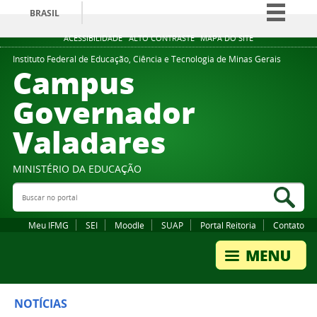
BRASIL
Simplifique!
ACESSIBILIDADE
ALTO CONTRASTE
MAPA DO SITE
Comunica BR
Instituto Federal de Educação, Ciência e Tecnologia de Minas Gerais
Campus
Participe
Governador
Acesso à informação
Valadares
Legislação
Canais
MINISTÉRIO DA EDUCAÇÃO
Buscar no portal
Bus
Meu IFMG
SEI
Moodle
SUAP
Portal Reitoria
Contato
NOTÍCIAS