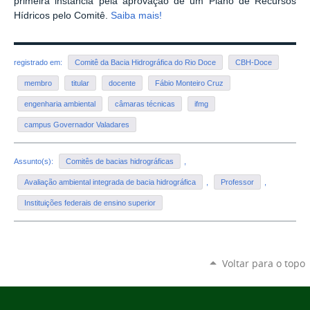
primeira instância pela aprovação de um Plano de Recursos
Hídricos pelo Comitê.
Saiba mais!
registrado em:
Comitê da Bacia Hidrográfica do Rio Doce
CBH-Doce
membro
titular
docente
Fábio Monteiro Cruz
engenharia ambiental
câmaras técnicas
ifmg
campus Governador Valadares
Assunto(s):
Comitês de bacias hidrográficas
,
Avaliação ambiental integrada de bacia hidrográfica
,
Professor
,
Instituições federais de ensino superior
Voltar para o topo