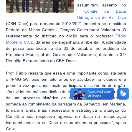
assumiram assento no
Comitê da Bacia
Hidrográfica do Rio Doce
(CBH-Doce) para o mandato 2018/2021 encontra-se o Instituto
Federal de Minas Gerais -
Campus
Governador Valadares. O
representante do Instituto no órgão será o
professor
Fábio
Monteiro Cruz
,
da área de engenharia ambiental. A solenidade
de posse aconteceu no dia 31 de outubro, no auditório da
Prefeitura Municipal de Governador Valadares, durante a 34ª
Reunião Extraordinária do CBH-Doce.
Prof. Fábio ressalta que essa é uma importante conquista para
o IFMG-GV, pois em oito anos de atividade na cidade, é a
primeira vez que a instituição participará oficialmente do órgão.
“As evidentes más condições de conservação da Bacia, produto
de um processo histórico de sua ocupação desordenada,
somada ao rompimento da barragem da Samarco, em Mariana,
tornaram ainda mais necessária e estratégica a atuação do
Comitê e sua respectiva agência de Bacia na recuperação
hidroambiental do rio Doce e seus afluentes principais”, opina
Cruz.