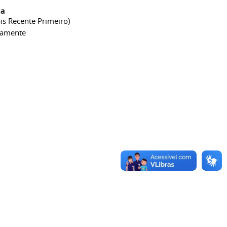
ia
is Recente Primeiro)
camente