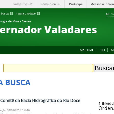
Simplifique!
Comunica BR
Participe
Acesso à infor
 a busca
3
Ir para o rodapé
4
ACESS
ologia de Minas Gerais
ernador Valadares
Meu IFMG
SEI
M
A BUSCA
Comitê da Bacia Hidrográfica do Rio Doce
1
itens 
Orden
cação
18/01/2018 15h16