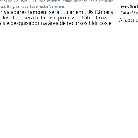
áfica do Rio Doce
,
CBH-Doce
,
membro
,
titular
,
docente
,
Fábio Monteiro
relevânc
icas
,
ifmg
,
campus Governador Valadares
 Valadares também será titular em três Câmaras
Data (ma
Instituto será feita pelo professor Fábio Cruz,
Alfabeti
is e pesquisador na área de recursos hídricos e