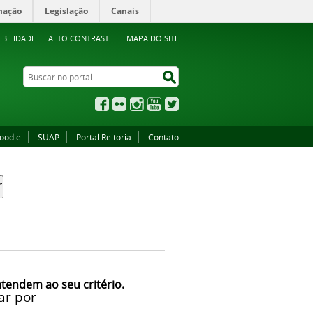
mação
Legislação
Canais
IBILIDADE
ALTO CONTRASTE
MAPA DO SITE
Buscar no portal
Buscar no portal
Facebook
Flickr
Instagram
YouTube
Twitter
oodle
SUAP
Portal Reitoria
Contato
atendem ao seu critério.
ar por