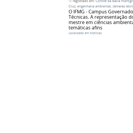
— registrado em:
Comitê da Bacia Hidrogr
Cruz
,
engenharia ambiental
,
câmaras técn
O IFMG - Campus Governador
Técnicas. A representação do 
mestre em ciências ambienta
temáticas afins
Localizado em
Notícias