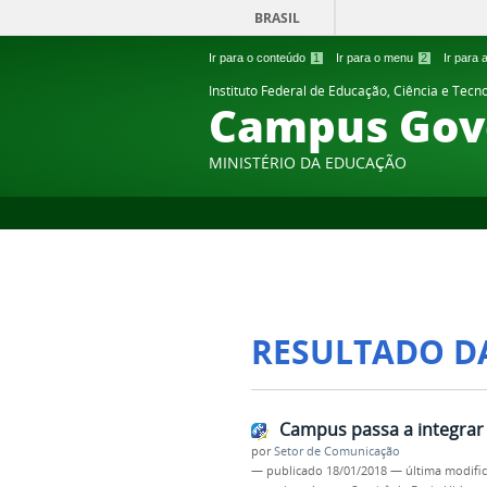
BRASIL
Ir para o conteúdo
1
Ir para o menu
2
Ir para
Instituto Federal de Educação, Ciência e Tecn
Campus Gov
MINISTÉRIO DA EDUCAÇÃO
RESULTADO D
Campus passa a integrar 
por
Setor de Comunicação
—
publicado
18/01/2018
—
última modifi