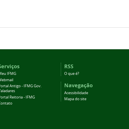
Serviços
RSS
Meu IFMG
O que é?
Webmail
Navegação
ortal Antigo - IFMG Gov.
Valadares
Acessibilidade
ortal Reitoria - IFMG
Mapa do site
Contato