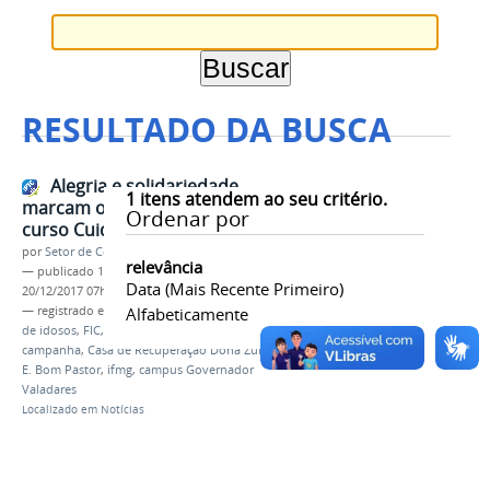
RESULTADO DA BUSCA
Alegria e solidariedade
1
itens atendem ao seu critério.
marcam o encerramento do
Ordenar por
curso Cuidador de Idosos
por
Setor de Comunicação
relevância
—
publicado
18/12/2017
—
última modificação
Data (mais Recente Primeiro)
20/12/2017 07h01
— registrado em:
encerramento
Alfabeticamente
,
curso cuidador
de idosos
,
FIC
,
CEPIP
,
projeto de extensão
,
campanha
,
Casa de Recuperação Dona Zulmira
,
E.
E. Bom Pastor
,
ifmg
,
campus Governador
Valadares
Localizado em
Notícias