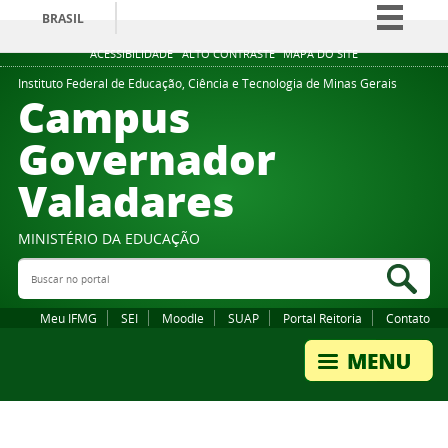
BRASIL
Simplifique!
ACESSIBILIDADE
ALTO CONTRASTE
MAPA DO SITE
Comunica BR
Instituto Federal de Educação, Ciência e Tecnologia de Minas Gerais
Campus
Participe
Governador
Acesso à informação
Valadares
Legislação
Canais
MINISTÉRIO DA EDUCAÇÃO
Buscar no portal
Bus
Meu IFMG
SEI
Moodle
SUAP
Portal Reitoria
Contato