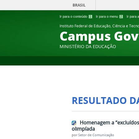
BRASIL
Ir para o conteúdo
1
Ir para o menu
2
Ir para
Instituto Federal de Educação, Ciência e Tecn
Campus Gov
MINISTÉRIO DA EDUCAÇÃO
RESULTADO D
Homenagem a “excluídos 
olimpíada
por
Setor de Comunicação