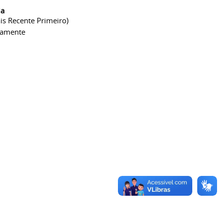
ia
is Recente Primeiro)
camente