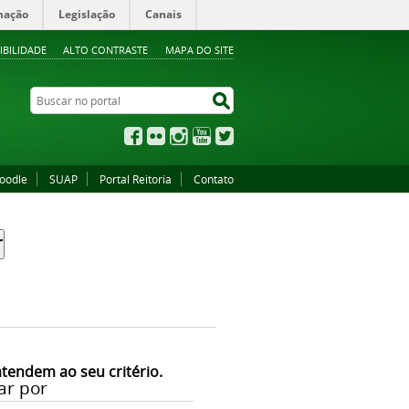
mação
Legislação
Canais
IBILIDADE
ALTO CONTRASTE
MAPA DO SITE
Buscar no portal
Buscar no portal
Facebook
Flickr
Instagram
YouTube
Twitter
oodle
SUAP
Portal Reitoria
Contato
atendem ao seu critério.
ar por