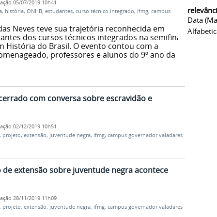
cação
05/07/2019 10h41
relevânc
a
,
história
,
ONHB
,
estudantes
,
curso técnico integrado
,
ifmg
,
campus
Data (ma
das Neves teve sua trajetória reconhecida em
Alfabeti
antes dos cursos técnicos integrados na semifinal
m História do Brasil. O evento contou com a
omenageado, professores e alunos do 9º ano da
ncerrado com conversa sobre escravidão e
cação
02/12/2019 10h51
,
projeto
,
extensão
,
juventude negra
,
ifmg
,
campus governador valadares
 de extensão sobre juventude negra acontece
cação
28/11/2019 11h09
,
projeto
,
extensão
,
juventude negra
,
ifmg
,
campus governador valadares