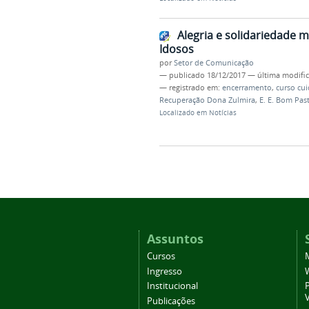
Alegria e solidariedade
Idosos
por
Setor de Comunicação
—
publicado
18/12/2017
—
última modifi
— registrado em:
encerramento
,
curso cu
Recuperação Dona Zulmira
,
E. E. Bom Pas
Localizado em
Notícias
Assuntos
Cursos
Ingresso
Institucional
P
Publicações