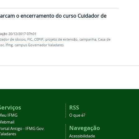
 marcam o encerramento do curso Cuidador de
cação
20/12/2017 07h01
idador de idosos
,
FIC
,
CEPIP
,
projeto de extensão
,
campanha
,
Casa de
tor
,
ifmg
,
campus Governador Valadares
Serviços
RSS
Meu IFMG
O que é?
Webmail
Navegação
ortal Antigo - IFMG Gov.
Valadares
Acessibilidade