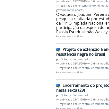
—
publicado
05/07/2019
—
última modifi
— registrado em:
encerramento
,
olimpíad
governador valadares
O vaqueiro Joaquim Pereira 
pesquisa realizada por estud
da 11ª Olimpíada Nacional e
participação da esposa do h
Escola Estadual João Wesley.
Localizado em
Notícias
Projeto de extensão é e
resistência negra no Brasil
por
Setor de Comunicação
—
publicado
02/12/2019
—
última modifi
— registrado em:
encontro
,
encerramento
Localizado em
Notícias
Encerramento do projeto
nesta sexta (29)
por
Setor de Comunicação
—
publicado
28/11/2019
—
última modifi
— registrado em:
encontro
,
encerramento
Localizado em
Notícias