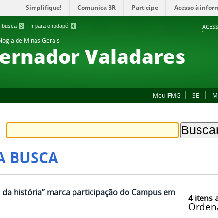
Simplifique!
Comunica BR
Participe
Acesso à infor
 a busca
3
Ir para o rodapé
4
ACESS
ologia de Minas Gerais
ernador Valadares
Meu IFMG
SEI
M
A BUSCA
da história” marca participação do Campus em
4
itens 
Orden