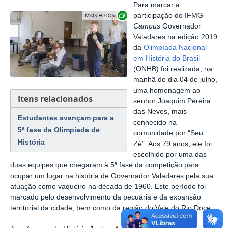
Para marcar a
Exibir carrossel de imagens
participação do IFMG –
Campus
Governador
Valadares na edição 2019
da
Olimpíada Nacional
em História do Brasil
(ONHB) foi realizada, na
manhã do dia 04 de julho,
uma homenagem ao
Itens relacionados
senhor Joaquim Pereira
das Neves, mais
Estudantes avançam para a
conhecido na
5ª fase da Olimpíada de
comunidade por “Seu
História
Zé”. Aos 79 anos, ele foi
escolhido por uma das
duas equipes que chegaram à 5ª fase da competição para
ocupar um lugar na história de Governador Valadares pela sua
atuação como vaqueiro na década de 1960. Este período foi
marcado pelo desenvolvimento da pecuária e da expansão
territorial da cidade, bem como da região do Vale do Rio Doce.