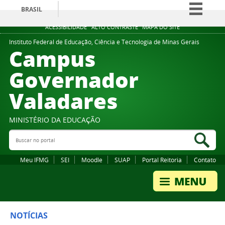
BRASIL
Simplifique!
ACESSIBILIDADE
ALTO CONTRASTE
MAPA DO SITE
Comunica BR
Instituto Federal de Educação, Ciência e Tecnologia de Minas Gerais
Campus
Participe
Governador
Acesso à informação
Valadares
Legislação
Canais
MINISTÉRIO DA EDUCAÇÃO
Buscar no portal
Bus
Meu IFMG
SEI
Moodle
SUAP
Portal Reitoria
Contato
NOTÍCIAS