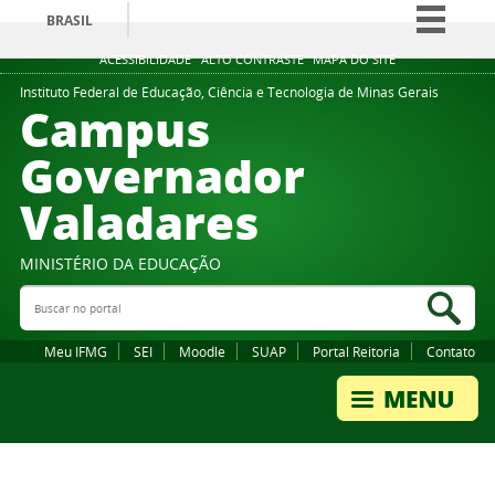
BRASIL
Simplifique!
ACESSIBILIDADE
ALTO CONTRASTE
MAPA DO SITE
Comunica BR
Instituto Federal de Educação, Ciência e Tecnologia de Minas Gerais
Campus
Participe
Governador
Acesso à informação
Valadares
Legislação
Canais
MINISTÉRIO DA EDUCAÇÃO
Buscar no portal
Bus
Meu IFMG
SEI
Moodle
SUAP
Portal Reitoria
Contato