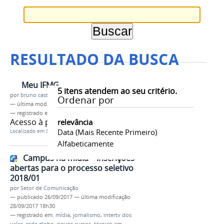
RESULTADO DA BUSCA
Meu IFMG
5
itens atendem ao seu critério.
por
bruno.castro
Ordenar por
—
última modificação
07/02/2025 13h58
— registrado em:
Meu IFMG
,
sistemas
Acesso à plataforma Meu IFMG
relevância
Data (mais Recente Primeiro)
Localizado em
Serviços
Alfabeticamente
Campus na mídia – inscrições
abertas para o processo seletivo
2018/01
por
Setor de Comunicação
—
publicado
26/09/2017
—
última modificação
28/09/2017 18h30
— registrado em:
mídia
,
jornalismo
,
intertv dos
vales
,
rede globo
,
novos cursos
,
técnico em