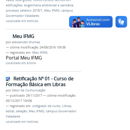
edificações
,
engenharia ambiental e sanitária
,
processo seletivo 2018/1
,
Meu IFMG
,
campus
Governador Valadares
Localizado em
Notícias
Meu IFMG
por
alessander.thomaz
—
última modificação
24/08/2016 10h38
— registrado em:
Meu IFMG
Portal Meu IFMG
Localizado em
Ensino
Retificação Nº 01 - Curso de
Formação Básica em Libras
por
Setor de Comunicação
—
publicado
29/11/2017
—
última modificação
05/12/2017 10h06
— registrado em:
colegiado de curso
,
Libras
,
edital
,
seleção
,
Meu IFMG
,
campus Governador
Valadares
Localizado em
Notícias