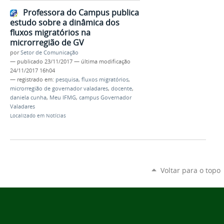
Professora do Campus publica
estudo sobre a dinâmica dos
fluxos migratórios na
microrregião de GV
por
Setor de Comunicação
—
publicado
23/11/2017
—
última modificação
24/11/2017 16h04
— registrado em:
pesquisa
,
fluxos migratórios
,
microrregião de governador valadares
,
docente
,
daniela cunha
,
Meu IFMG
,
campus Governador
Valadares
Localizado em
Notícias
Voltar para o topo