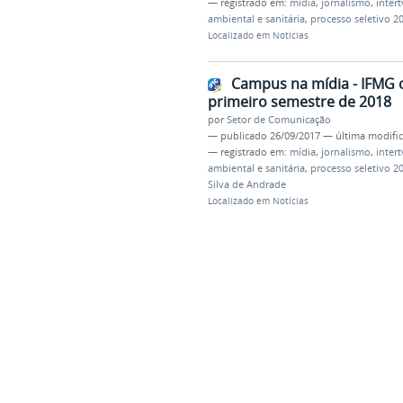
— registrado em:
mídia
,
jornalismo
,
intert
ambiental e sanitária
,
processo seletivo 2
Localizado em
Notícias
Campus na mídia - IFMG o
primeiro semestre de 2018
por
Setor de Comunicação
—
publicado
26/09/2017
—
última modifi
— registrado em:
mídia
,
jornalismo
,
intert
ambiental e sanitária
,
processo seletivo 2
Silva de Andrade
Localizado em
Notícias