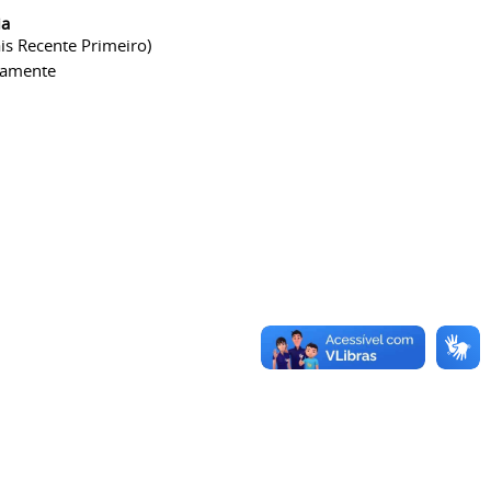
ia
is Recente Primeiro)
camente