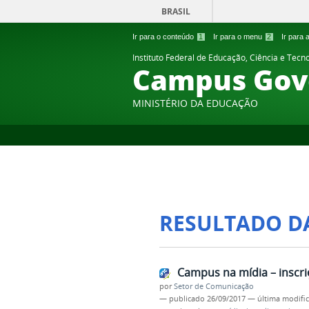
BRASIL
Ir para o conteúdo
1
Ir para o menu
2
Ir para
Instituto Federal de Educação, Ciência e Tecn
Campus Gov
MINISTÉRIO DA EDUCAÇÃO
RESULTADO D
Campus na mídia – inscri
por
Setor de Comunicação
—
publicado
26/09/2017
—
última modifi