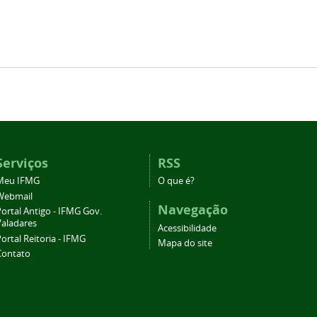
Serviços
RSS
Meu IFMG
O que é?
Webmail
Navegação
ortal Antigo - IFMG Gov.
Valadares
Acessibilidade
ortal Reitoria - IFMG
Mapa do site
Contato