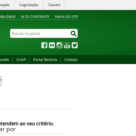
mação
Legislação
Canais
IBILIDADE
ALTO CONTRASTE
MAPA DO SITE
Buscar no portal
Buscar no portal
Facebook
Flickr
Instagram
YouTube
Twitter
oodle
SUAP
Portal Reitoria
Contato
atendem ao seu critério.
ar por