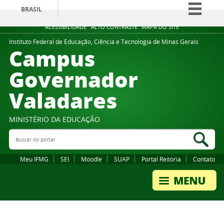
BRASIL
Simplifique!
ACESSIBILIDADE
ALTO CONTRASTE
MAPA DO SITE
Comunica BR
Instituto Federal de Educação, Ciência e Tecnologia de Minas Gerais
Campus
Participe
Governador
Acesso à informação
Valadares
Legislação
Canais
MINISTÉRIO DA EDUCAÇÃO
Buscar no portal
Bus
Meu IFMG
SEI
Moodle
SUAP
Portal Reitoria
Contato