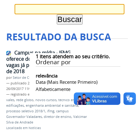
RESULTADO DA BUSCA
Campus na mídia - IFMG
1
itens atendem ao seu critério.
oferece dois novos cursos com
Ordenar por
vagas já para o primeiro semestre
de 2018
relevância
por
Setor de Comunicação
Data (mais Recente Primeiro)
—
publicado
26/09/2017
—
última modificação
Alfabeticamente
26/09/2017 11h29
— registrado em:
mídia
,
jornalismo
,
intertv dos
vales
,
rede globo
,
novos cursos
,
técnico em
edificações
,
engenharia ambiental e sanitária
,
processo seletivo 2018/1
,
ifmg
,
campus
Governador Valadares
,
diretor de ensino
,
Valcimar
Silva de Andrade
Localizado em
Notícias