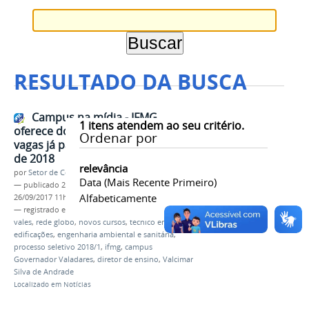
RESULTADO DA BUSCA
Campus na mídia - IFMG
1
itens atendem ao seu critério.
oferece dois novos cursos com
Ordenar por
vagas já para o primeiro semestre
de 2018
relevância
por
Setor de Comunicação
Data (mais Recente Primeiro)
—
publicado
26/09/2017
—
última modificação
Alfabeticamente
26/09/2017 11h29
— registrado em:
mídia
,
jornalismo
,
intertv dos
vales
,
rede globo
,
novos cursos
,
técnico em
edificações
,
engenharia ambiental e sanitária
,
processo seletivo 2018/1
,
ifmg
,
campus
Governador Valadares
,
diretor de ensino
,
Valcimar
Silva de Andrade
Localizado em
Notícias