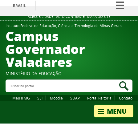
BRASIL
Simplifique!
ACESSIBILIDADE
ALTO CONTRASTE
MAPA DO SITE
Comunica BR
Instituto Federal de Educação, Ciência e Tecnologia de Minas Gerais
Campus
Participe
Governador
Acesso à informação
Valadares
Legislação
Canais
MINISTÉRIO DA EDUCAÇÃO
Buscar no portal
Bus
Meu IFMG
SEI
Moodle
SUAP
Portal Reitoria
Contato