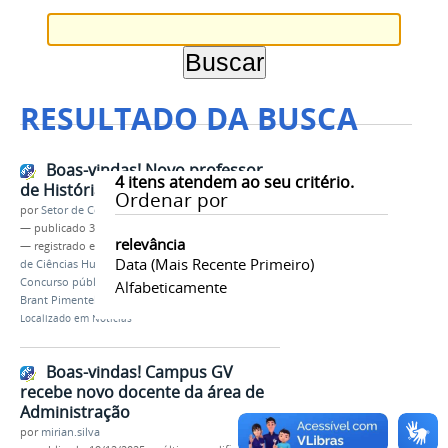
RESULTADO DA BUSCA
Boas-vindas! Novo professor
4
itens atendem ao seu critério.
de História entra em exercício
Ordenar por
por
Setor de Comunicação
—
publicado
30/03/2026
relevância
— registrado em:
Professor efetivo
,
Exercício
,
Área
Data (mais Recente Primeiro)
de Ciências Humanas
,
História
,
Aproveitamento
,
Concurso público
,
IFMG
,
Campus Bambuí
,
Warley
Alfabeticamente
Brant Pimentel
Localizado em
Notícias
Boas-vindas! Campus GV
recebe novo docente da área de
Administração
por
mirian.silva