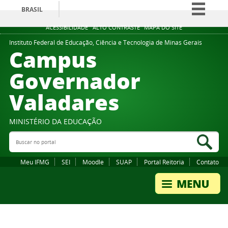
BRASIL
Simplifique!
ACESSIBILIDADE
ALTO CONTRASTE
MAPA DO SITE
Comunica BR
Instituto Federal de Educação, Ciência e Tecnologia de Minas Gerais
Campus
Participe
Governador
Acesso à informação
Valadares
Legislação
Canais
MINISTÉRIO DA EDUCAÇÃO
Buscar no portal
Bus
Meu IFMG
SEI
Moodle
SUAP
Portal Reitoria
Contato