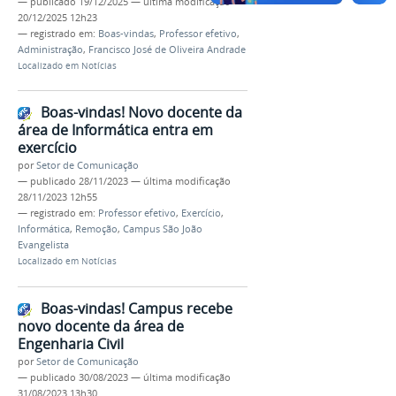
—
publicado
19/12/2025
—
última modificação
20/12/2025 12h23
— registrado em:
Boas-vindas
,
Professor efetivo
,
Administração
,
Francisco José de Oliveira Andrade
Localizado em
Notícias
Boas-vindas! Novo docente da
área de Informática entra em
exercício
por
Setor de Comunicação
—
publicado
28/11/2023
—
última modificação
28/11/2023 12h55
— registrado em:
Professor efetivo
,
Exercício
,
Informática
,
Remoção
,
Campus São João
Evangelista
Localizado em
Notícias
Boas-vindas! Campus recebe
novo docente da área de
Engenharia Civil
por
Setor de Comunicação
—
publicado
30/08/2023
—
última modificação
31/08/2023 13h30