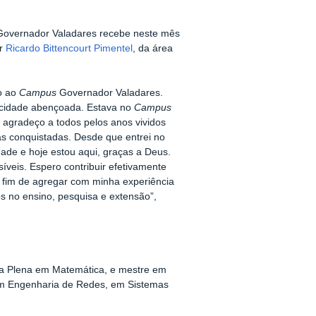
overnador Valadares recebe neste mês
or
Ricardo Bittencourt Pimentel
, da área
go ao
Campus
Governador Valadares.
a cidade abençoada. Estava no
Campus
 agradeço a todos pelos anos vividos
as conquistadas. Desde que entrei no
ade e hoje estou aqui, graças a Deus.
íveis. Espero contribuir efetivamente
fim de agregar com minha experiência
 no ensino, pesquisa e extensão”,
ra Plena em Matemática, e mestre em
m Engenharia de Redes, em Sistemas