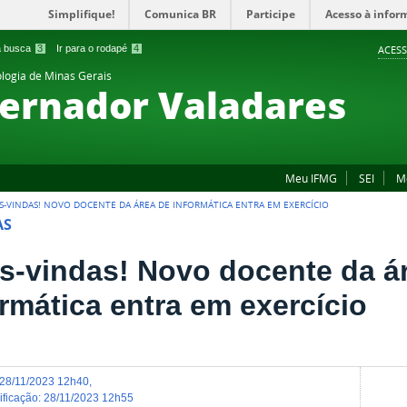
Simplifique!
Comunica BR
Participe
Acesso à infor
 a busca
3
Ir para o rodapé
4
ACESS
ologia de Minas Gerais
ernador Valadares
Meu IFMG
SEI
M
S-VINDAS! NOVO DOCENTE DA ÁREA DE INFORMÁTICA ENTRA EM EXERCÍCIO
AS
s-vindas! Novo docente da á
ormática entra em exercício
28/11/2023 12h40
,
dificação
:
28/11/2023 12h55