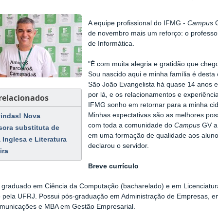
A equipe profissional do IFMG -
Campus
G
de novembro mais um reforço: o profess
de Informática.
"É com muita alegria e gratidão que che
Sou nascido aqui e minha família é dest
São João Evangelista há quase 14 anos e
por lá, e os relacionamentos e experiênci
 relacionados
IFMG sonho em retornar para a minha cid
Minhas expectativas são as melhores poss
indas! Nova
com toda a comunidade do
Campus
GV a 
sora substituta de
em uma formação de qualidade aos alunos
 Inglesa e Literatura
declarou o servidor.
ira
Breve currículo
é graduado em Ciência da Computação (bacharelado) e em Licenciatu
 pela UFRJ. Possui pós-graduação em Administração de Empresas, e
omunicações e MBA em Gestão Empresarial.