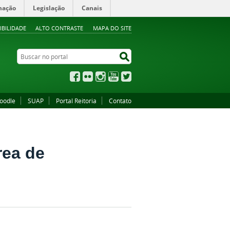
mação
Legislação
Canais
IBILIDADE
ALTO CONTRASTE
MAPA DO SITE
Buscar no portal
Buscar no portal
Facebook
Flickr
Instagram
YouTube
Twitter
oodle
SUAP
Portal Reitoria
Contato
rea de