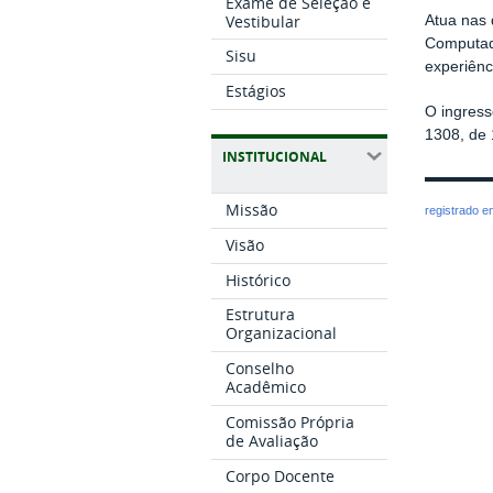
Exame de Seleção e
Vestibular
Atua nas 
Computad
Sisu
experiênc
Estágios
O ingres
1308, de 
INSTITUCIONAL
Missão
registrado 
Visão
Histórico
Estrutura
Organizacional
Conselho
Acadêmico
Comissão Própria
de Avaliação
Corpo Docente