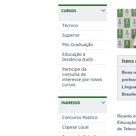
CURSOS
Técnico
Superior
Pós-Graduação
Educação à
Distância (EaD)
Itens
Participe da
Boas-v
consulta de
interesse por novos
profes
cursos
Língua
Brasile
INGRESSO
Ricardo 
Concurso Público
Educação
Copese Local
de Telec