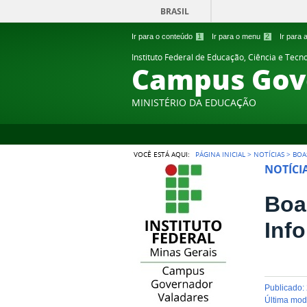
BRASIL
Ir para o conteúdo
1
Ir para o menu
2
Ir para
Instituto Federal de Educação, Ciência e Tecn
Campus Gov
MINISTÉRIO DA EDUCAÇÃO
VOCÊ ESTÁ AQUI:
PÁGINA INICIAL
>
NOTÍCIAS
>
BOA
NOTÍCI
Boa
Inf
publicado
:
última mo