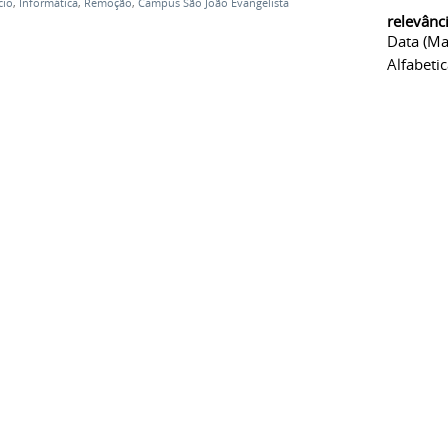
cio
,
Informática
,
Remoção
,
Campus São João Evangelista
relevânc
Data (ma
Alfabeti