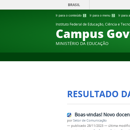
BRASIL
Ir para o conteúdo
1
Ir para o menu
2
Ir para
Instituto Federal de Educação, Ciência e Tecn
Campus Gov
MINISTÉRIO DA EDUCAÇÃO
RESULTADO D
Boas-vindas! Novo docent
por
Setor de Comunicação
—
publicado
28/11/2023
—
última modifi