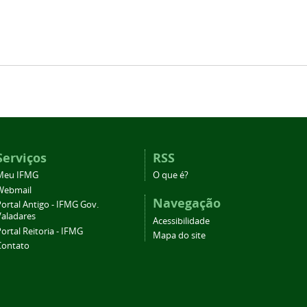
Serviços
RSS
Meu IFMG
O que é?
Webmail
Navegação
ortal Antigo - IFMG Gov.
Valadares
Acessibilidade
ortal Reitoria - IFMG
Mapa do site
Contato