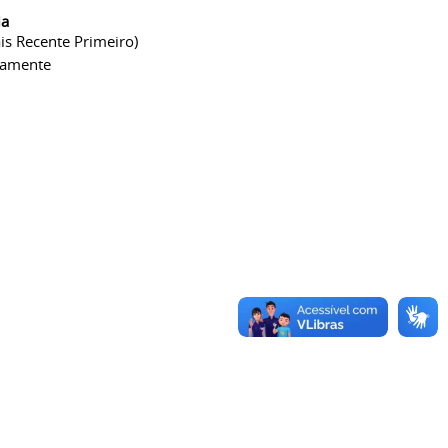
ia
is Recente Primeiro)
camente