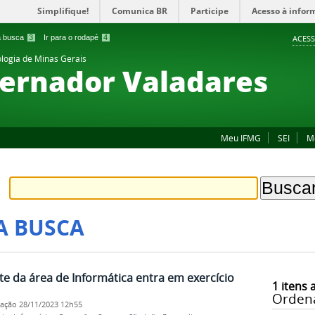
Simplifique!
Comunica BR
Participe
Acesso à infor
 a busca
3
Ir para o rodapé
4
ACESS
ologia de Minas Gerais
ernador Valadares
Meu IFMG
SEI
M
A BUSCA
e da área de Informática entra em exercício
1
itens 
Orden
cação
28/11/2023 12h55