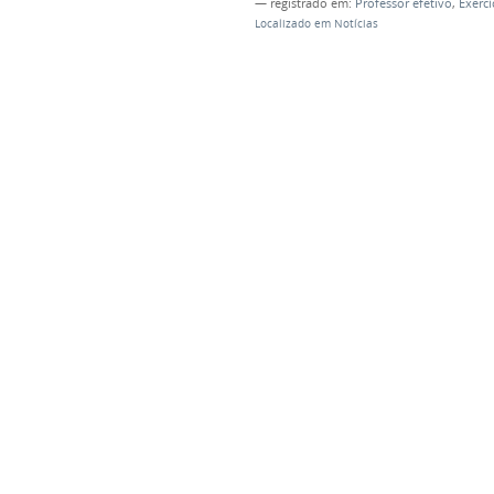
— registrado em:
Professor efetivo
,
Exercí
Localizado em
Notícias