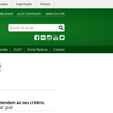
mação
Legislação
Canais
IBILIDADE
ALTO CONTRASTE
MAPA DO SITE
Buscar no portal
Buscar no portal
Facebook
Flickr
Instagram
YouTube
Twitter
oodle
SUAP
Portal Reitoria
Contato
atendem ao seu critério.
ar por