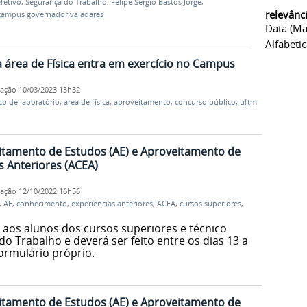
fetivo
,
Segurança do Trabalho
,
Felipe Sergio Bastos Jorge
,
relevânc
campus governador valadares
Data (ma
Alfabeti
a área de Física entra em exercício no Campus
cação
10/03/2023 13h32
co de laboratório
,
área de física
,
aproveitamento
,
concurso público
,
uftm
itamento de Estudos (AE) e Aproveitamento de
 Anteriores (ACEA)
cação
12/10/2022 16h56
,
AE
,
conhecimento
,
experiências anteriores
,
ACEA
,
cursos superiores
,
aos alunos dos cursos superiores e técnico
 Trabalho e deverá ser feito entre os dias 13 a
ormulário próprio.
itamento de Estudos (AE) e Aproveitamento de