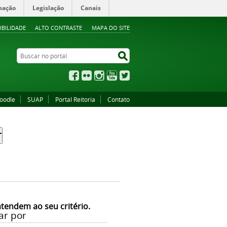
mação
Legislação
Canais
IBILIDADE
ALTO CONTRASTE
MAPA DO SITE
Buscar no portal
Buscar no portal
Facebook
Flickr
Instagram
YouTube
Twitter
oodle
SUAP
Portal Reitoria
Contato
atendem ao seu critério.
ar por