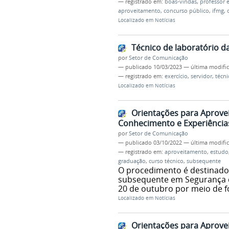
— registrado em:
boas-vindas
,
professor e
aproveitamento
,
concurso público
,
ifmg
,
Localizado em
Notícias
Técnico de laboratório d
por
Setor de Comunicação
—
publicado
10/03/2023
—
última modifi
— registrado em:
exercício
,
servidor
,
técni
Localizado em
Notícias
Orientações para Aprove
Conhecimento e Experiências
por
Setor de Comunicação
—
publicado
03/10/2022
—
última modifi
— registrado em:
aproveitamento
,
estudo
graduação
,
curso técnico
,
subsequente
O procedimento é destinado 
subsequente em Segurança do
20 de outubro por meio de f
Localizado em
Notícias
Orientações para Aprove