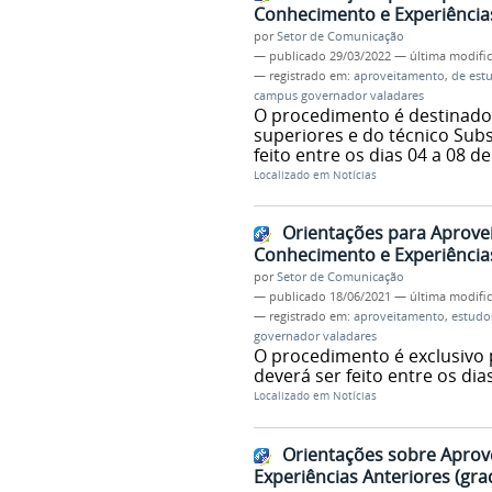
Conhecimento e Experiências
por
Setor de Comunicação
—
publicado
29/03/2022
—
última modifi
— registrado em:
aproveitamento
,
de est
campus governador valadares
O procedimento é destinado
superiores e do técnico Su
feito entre os dias 04 a 08 d
Localizado em
Notícias
Orientações para Aprove
Conhecimento e Experiências
por
Setor de Comunicação
—
publicado
18/06/2021
—
última modifi
— registrado em:
aproveitamento
,
estudo
governador valadares
O procedimento é exclusivo 
deverá ser feito entre os dia
Localizado em
Notícias
Orientações sobre Aprov
Experiências Anteriores (gra