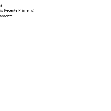
ia
is Recente Primeiro)
camente