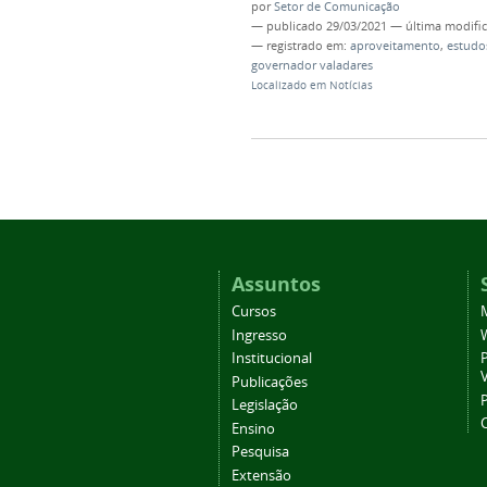
por
Setor de Comunicação
—
publicado
29/03/2021
—
última modifi
— registrado em:
aproveitamento
,
estudo
governador valadares
Localizado em
Notícias
Assuntos
Cursos
Ingresso
Institucional
P
Publicações
P
Legislação
Ensino
Pesquisa
Extensão