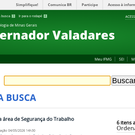
Simplifique!
Comunica BR
Participe
Acesso à infor
 a busca
3
Ir para o rodapé
4
ACESS
ologia de Minas Gerais
ernador Valadares
Meu IFMG
SEI
M
A BUSCA
a área de Segurança do Trabalho
6
itens 
Orden
cação
04/05/2026 14h30