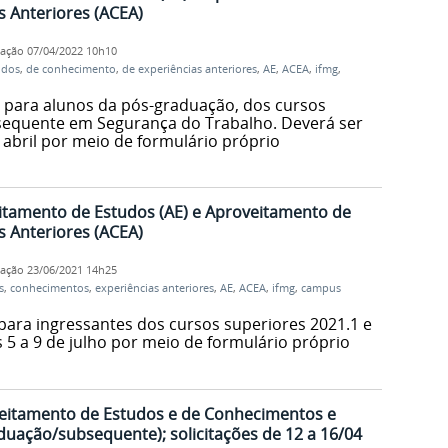
 Anteriores (ACEA)
cação
07/04/2022 10h10
udos
,
de conhecimento
,
de experiências anteriores
,
AE
,
ACEA
,
ifmg
,
 para alunos da pós-graduação, dos cursos
bsequente em Segurança do Trabalho. Deverá ser
e abril por meio de formulário próprio
itamento de Estudos (AE) e Aproveitamento de
 Anteriores (ACEA)
cação
23/06/2021 14h25
s
,
conhecimentos
,
experiências anteriores
,
AE
,
ACEA
,
ifmg
,
campus
para ingressantes dos cursos superiores 2021.1 e
s 5 a 9 de julho por meio de formulário próprio
eitamento de Estudos e de Conhecimentos e
duação/subsequente); solicitações de 12 a 16/04