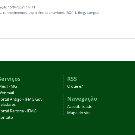
cação
15/04/2021 14h11
s
,
conhecimentos
,
experiências anteriores
,
2021.1
,
ifmg
,
campus
Serviços
RSS
Meu IFMG
O que é?
Webmail
Navegação
ortal Antigo - IFMG Gov.
Valadares
Acessibilidade
ortal Reitoria - IFMG
Mapa do site
Contato