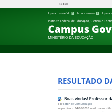
BRASIL
Ir para o conteúdo
1
Ir para o menu
2
Ir para
Instituto Federal de Educação, Ciência e Tecn
Campus Gov
MINISTÉRIO DA EDUCAÇÃO
RESULTADO D
Boas-vindas! Professor d
por
Setor de Comunicação
—
publicado
04/05/2026
—
última modifi