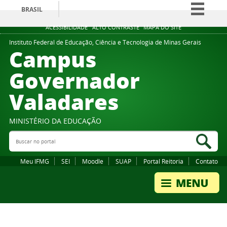
BRASIL
Simplifique!
ACESSIBILIDADE
ALTO CONTRASTE
MAPA DO SITE
Comunica BR
Instituto Federal de Educação, Ciência e Tecnologia de Minas Gerais
Campus
Participe
Governador
Acesso à informação
Valadares
Legislação
Canais
MINISTÉRIO DA EDUCAÇÃO
Buscar no portal
Bus
Meu IFMG
SEI
Moodle
SUAP
Portal Reitoria
Contato