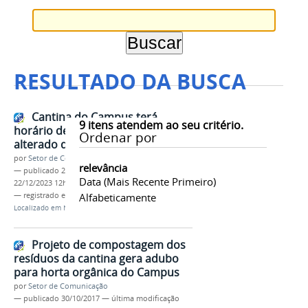
RESULTADO DA BUSCA
Cantina do Campus terá
9
itens atendem ao seu critério.
horário de funcionamento
Ordenar por
alterado durante o mês de janeiro
por
Setor de Comunicação
relevância
—
publicado
22/12/2023
—
última modificação
Data (mais Recente Primeiro)
22/12/2023 12h34
— registrado em:
cantina
Alfabeticamente
,
funcionamento
,
férias
Localizado em
Notícias
Projeto de compostagem dos
resíduos da cantina gera adubo
para horta orgânica do Campus
por
Setor de Comunicação
—
publicado
30/10/2017
—
última modificação