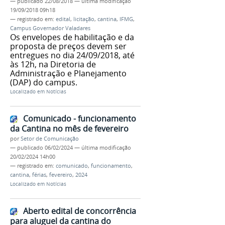
—
publicado
22/08/2018
—
última modificação
19/09/2018 09h18
— registrado em:
edital
,
licitação
,
cantina
,
IFMG
,
Campus Governador Valadares
Os envelopes de habilitação e da
proposta de preços devem ser
entregues no dia 24/09/2018, até
às 12h, na Diretoria de
Administração e Planejamento
(DAP) do campus.
Localizado em
Notícias
Comunicado - funcionamento
da Cantina no mês de fevereiro
por
Setor de Comunicação
—
publicado
06/02/2024
—
última modificação
20/02/2024 14h00
— registrado em:
comunicado
,
funcionamento
,
cantina
,
férias
,
fevereiro
,
2024
Localizado em
Notícias
Aberto edital de concorrência
para aluguel da cantina do