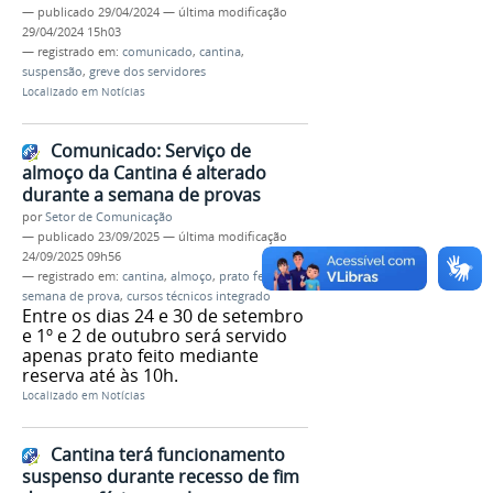
—
publicado
29/04/2024
—
última modificação
29/04/2024 15h03
— registrado em:
comunicado
,
cantina
,
suspensão
,
greve dos servidores
Localizado em
Notícias
Comunicado: Serviço de
almoço da Cantina é alterado
durante a semana de provas
por
Setor de Comunicação
—
publicado
23/09/2025
—
última modificação
24/09/2025 09h56
— registrado em:
cantina
,
almoço
,
prato feito
,
semana de prova
,
cursos técnicos integrado
Entre os dias 24 e 30 de setembro
e 1º e 2 de outubro será servido
apenas prato feito mediante
reserva até às 10h.
Localizado em
Notícias
Cantina terá funcionamento
suspenso durante recesso de fim