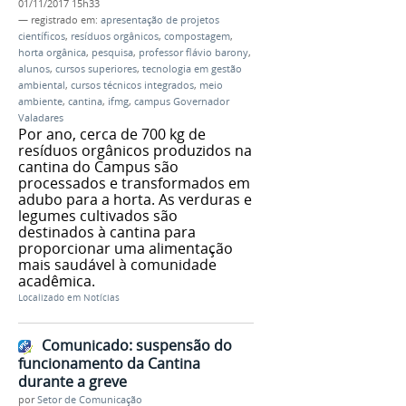
01/11/2017 15h33
— registrado em:
apresentação de projetos
científicos
,
resíduos orgânicos
,
compostagem
,
horta orgânica
,
pesquisa
,
professor flávio barony
,
alunos
,
cursos superiores
,
tecnologia em gestão
ambiental
,
cursos técnicos integrados
,
meio
ambiente
,
cantina
,
ifmg
,
campus Governador
Valadares
Por ano, cerca de 700 kg de
resíduos orgânicos produzidos na
cantina do Campus são
processados e transformados em
adubo para a horta. As verduras e
legumes cultivados são
destinados à cantina para
proporcionar uma alimentação
mais saudável à comunidade
acadêmica.
Localizado em
Notícias
Comunicado: suspensão do
funcionamento da Cantina
durante a greve
por
Setor de Comunicação