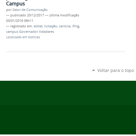
Campus
por
Setor de Comunicação
—
publicado
20/12/2017
—
última modificação
03/01/2018 08h11
— registrado em:
edital
,
licitação
,
cantina
,
ifmg
,
campus Governador Valadares
Localizado em
Notícias
Voltar para o topo