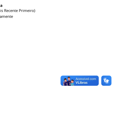
ia
is Recente Primeiro)
camente