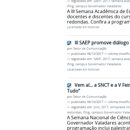
— registrado em:
SAEP
,
2017
,
semana aca
ifmg
,
campus Governador Valadares
A III Semana Acadêmica de E
docentes e discentes do curs
redondas. Confira a program
Localizado em
Notícias
III SAEP promove diálog
por
Setor de Comunicação
—
publicado
06/12/2017
—
última modifi
— registrado em:
SAEP
,
2017
,
semana aca
ifmg
,
campus Governador Valadares
Localizado em
Notícias
Vem aí... a SNCT e a V F
Tudo”
por
Setor de Comunicação
—
publicado
06/10/2017
—
última modifi
— registrado em:
snct
,
2017
,
olimpíada in
redondas
,
ifmg
,
campus Governador Vala
A Semana Nacional de Ciênci
Governador Valadares aconte
programação inclui palestra