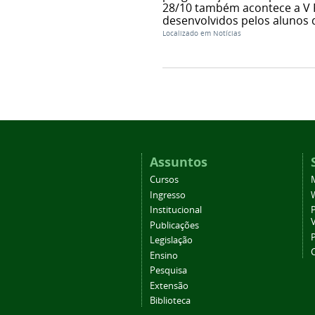
28/10 também acontece a V F
desenvolvidos pelos alunos d
Localizado em
Notícias
Assuntos
Cursos
Ingresso
Institucional
P
Publicações
P
Legislação
Ensino
Pesquisa
Extensão
Biblioteca