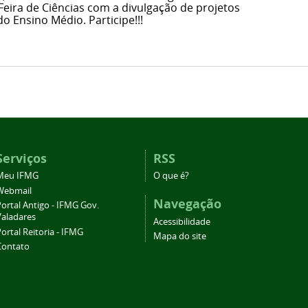
eira de Ciências com a divulgação de projetos
o Ensino Médio. Participe!!!
Serviços
RSS
Meu IFMG
O que é?
Webmail
Navegação
ortal Antigo - IFMG Gov.
Valadares
Acessibilidade
ortal Reitoria - IFMG
Mapa do site
Contato