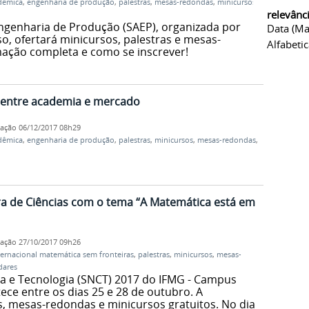
dêmica
,
engenharia de produção
,
palestras
,
mesas-redondas
,
minicursos
,
relevânc
ngenharia de Produção (SAEP), organizada por
Data (ma
o, ofertará minicursos, palestras e mesas-
Alfabeti
ação completa e como se inscrever!
o entre academia e mercado
cação
06/12/2017 08h29
dêmica
,
engenharia de produção
,
palestras
,
minicursos
,
mesas-redondas
,
eira de Ciências com o tema “A Matemática está em
cação
27/10/2017 09h26
ternacional matemática sem fronteiras
,
palestras
,
minicursos
,
mesas-
dares
a e Tecnologia (SNCT) 2017 do IFMG - Campus
ce entre os dias 25 e 28 de outubro. A
s, mesas-redondas e minicursos gratuitos. No dia