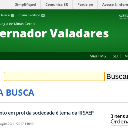
Simplifique!
Comunica BR
Participe
Acesso à infor
 a busca
3
Ir para o rodapé
4
ACESS
ologia de Minas Gerais
ernador Valadares
Meu IFMG
SEI
M
A BUSCA
to em prol da sociedade é tema da III SAEP
3
itens 
Orden
cação
20/11/2017 14h49