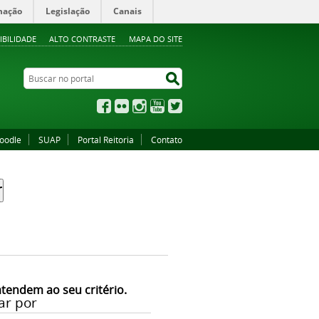
mação
Legislação
Canais
IBILIDADE
ALTO CONTRASTE
MAPA DO SITE
Buscar no portal
Buscar no portal
Facebook
Flickr
Instagram
YouTube
Twitter
oodle
SUAP
Portal Reitoria
Contato
atendem ao seu critério.
ar por