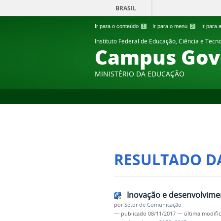
BRASIL
Ir para o conteúdo
1
Ir para o menu
2
Ir para
Instituto Federal de Educação, Ciência e Tecn
Campus Gov
MINISTÉRIO DA EDUCAÇÃO
RESULTADO D
Inovação e desenvolvimen
por
Setor de Comunicação
—
publicado
08/11/2017
—
última modifi